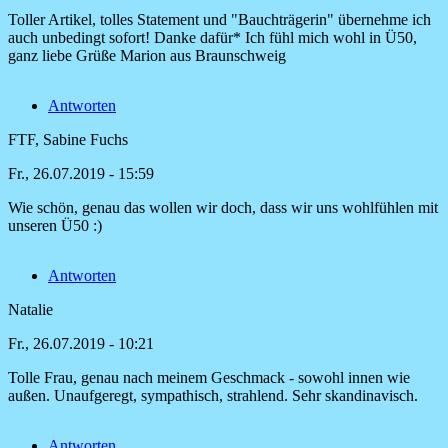
Kathrin
Toller Artikel, tolles Statement und "Bauchträgerin" übernehme ich
auch unbedingt sofort! Danke dafür* Ich fühl mich wohl in Ü50,
ganz liebe Grüße Marion aus Braunschweig
Antworten
FTF, Sabine Fuchs
Fr., 26.07.2019 - 15:59
Wie schön, genau das wollen wir doch, dass wir uns wohlfühlen mit
Antwort
unseren Ü50 :)
auf
Toller
Antworten
Artikel,
tolles
Natalie
von
Marion
Fr., 26.07.2019 - 10:21
Tolle Frau, genau nach meinem Geschmack - sowohl innen wie
außen. Unaufgeregt, sympathisch, strahlend. Sehr skandinavisch.
Antworten