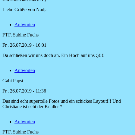
Liebe Grüße von Nadja
Antworten
FTF, Sabine Fuchs
Fr., 26.07.2019 - 16:01
Da schließen wir uns doch an. Ein Hoch auf uns :)!!!!
Antwort
auf
Antworten
Ein
echt
Gabi Papst
tolles
Interview,
Fr., 26.07.2019 - 11:36
von
Nadja
Das sind echt supertolle Fotos und ein schickes Layout!!! Und
Christiane ist echt der Knaller *
Antworten
FTF, Sabine Fuchs