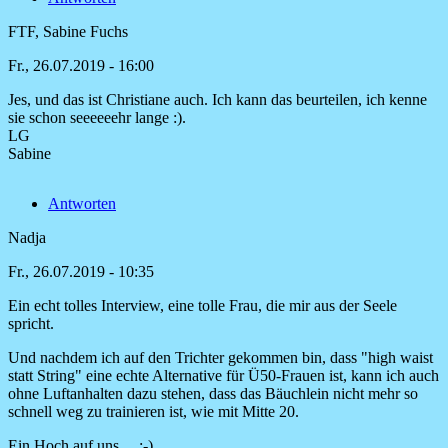
FTF, Sabine Fuchs
Fr., 26.07.2019 - 16:00
Jes, und das ist Christiane auch. Ich kann das beurteilen, ich kenne
Antwort
sie schon seeeeeehr lange :).
auf
LG
Tolle
Sabine
Frau,
genau
Antworten
nach
meinem
Nadja
von
Natalie
Fr., 26.07.2019 - 10:35
Ein echt tolles Interview, eine tolle Frau, die mir aus der Seele
spricht.
Und nachdem ich auf den Trichter gekommen bin, dass "high waist
statt String" eine echte Alternative für Ü50-Frauen ist, kann ich auch
ohne Luftanhalten dazu stehen, dass das Bäuchlein nicht mehr so
schnell weg zu trainieren ist, wie mit Mitte 20.
Ein Hoch auf uns ... :-)