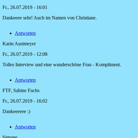
Fr., 26.07.2019 - 16:01
Dankeeee sehr! Auch im Namen von Christiane.
Antwort
auf
Antworten
Das
sind
Karin Austmeyer
echt
supertolle
Fr., 26.07.2019 - 12:08
von
Gabi
Tolles Interview und eine wunderschöne Frau - Kompliment.
Papst
Antworten
FTF, Sabine Fuchs
Fr., 26.07.2019 - 16:02
Dankeeeeee :)
Antwort
auf
Antworten
Tolles
Interview
Simone