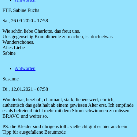
FTF, Sabine Fuchs
Sa., 26.09.2020 - 17:58
Wie schön liebe Charlotte, das freut uns.
Antwort
Uns gegenseitig Komplimente zu machen, ist doch etwas
auf
Wunderschönes.
Ein
Alles Liebe
wunderbarer
Sabine
Beitrag,
den
Antworten
von
Charlotte
Susanne
Koch
Di., 12.01.2021 - 07:58
Wunderbar, herzhaft, charmant, stark, liebenswert, ehrlich,
authentisch das geht halt ab einem gewissen Alter erst. Ich empfinde
es als befreiend nicht mehr mit dem Strom schwimmen zu müssen.
BRAVO und weiter so.
PS: die Kleider sind übrigens toll - vielleicht gibt es hier auch ein
Tipp für ausgefallene Brautmode