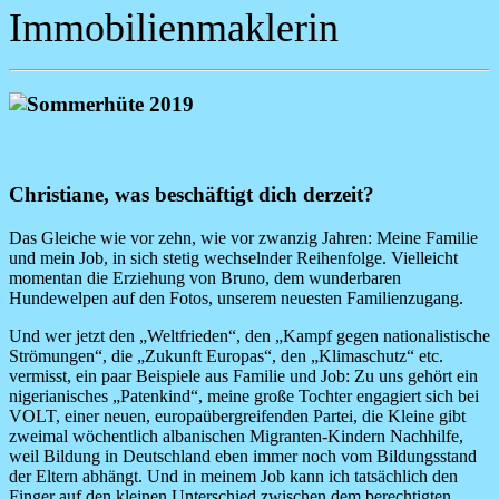
Immobilienmaklerin
Image
Christiane, was beschäftigt dich derzeit?
Das Gleiche wie vor zehn, wie vor zwanzig Jahren: Meine Familie
und mein Job, in sich stetig wechselnder Reihenfolge. Vielleicht
momentan die Erziehung von Bruno, dem wunderbaren
Hundewelpen auf den Fotos, unserem neuesten Familienzugang.
Und wer jetzt den „Weltfrieden“, den „Kampf gegen nationalistische
Strömungen“, die „Zukunft Europas“, den „Klimaschutz“ etc.
vermisst, ein paar Beispiele aus Familie und Job: Zu uns gehört ein
nigerianisches „Patenkind“, meine große Tochter engagiert sich bei
VOLT, einer neuen, europaübergreifenden Partei, die Kleine gibt
zweimal wöchentlich albanischen Migranten-Kindern Nachhilfe,
weil Bildung in Deutschland eben immer noch vom Bildungsstand
der Eltern abhängt. Und in meinem Job kann ich tatsächlich den
Finger auf den kleinen Unterschied zwischen dem berechtigten