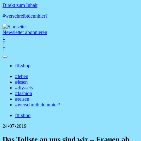
Direkt zum Inhalt
#werschreibtdennhier?
Newsletter abonnieren
ftf-shop
Shop-
#leben
Menü
#lesen
Hauptnavigation
#diy-sets
#fashion
#reisen
#werschreibtdennhier?
ftf-shop
Shop-
24•07•2019
Menü
Das Tollste an uns sind wir – Frauen ab