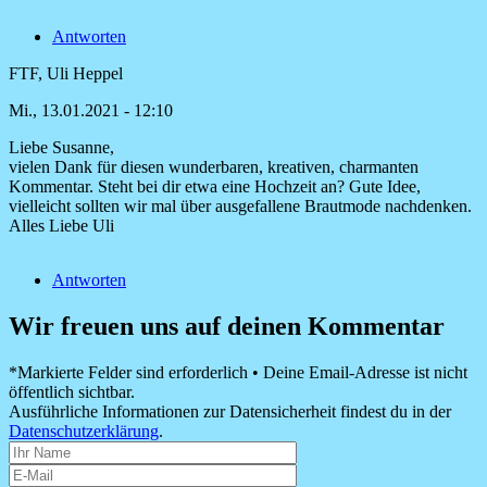
Antworten
FTF, Uli Heppel
Mi., 13.01.2021 - 12:10
Liebe Susanne,
Antwort
vielen Dank für diesen wunderbaren, kreativen, charmanten
auf
Kommentar. Steht bei dir etwa eine Hochzeit an? Gute Idee,
Wunderbar,
vielleicht sollten wir mal über ausgefallene Brautmode nachdenken.
herzhaft,
Alles Liebe Uli
charmant
von
Antworten
Susanne
Wir freuen uns auf deinen Kommentar
*Markierte Felder sind erforderlich • Deine Email-Adresse ist nicht
öffentlich sichtbar.
Ausführliche Informationen zur Datensicherheit findest du in der
Datenschutzerklärung
.