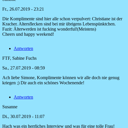
und
eine
Fr., 26.07.2019 - 23:21
von
Karin
Die Komplimente sind hier alle schon verpulvert: Christiane ist der
Austmeyer
Kracher. Altersflecken sind bei mir übrigens Lebenspünktchen.
Fazit: Älterwerden ist fucking wonderful!(Meistens)
Cheers und happy weekend!
Antworten
FTF, Sabine Fuchs
Sa., 27.07.2019 - 08:59
Ach liebe Simone, Komplimente können wir alle doch nie genug
Antwort
kriegen ;) Dir auch ein schönes Wochenende!
auf
Die
Antworten
Komplimente
sind
Susanne
hier
von
Di., 30.07.2019 - 11:07
Simone
Hach was ein herrliches Interview und was für eine tolle Frau!