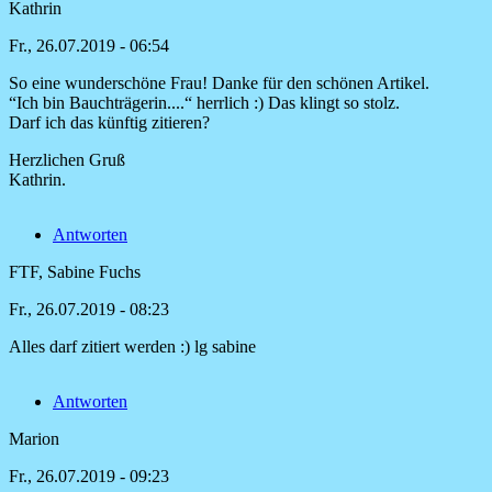
Kathrin
Fr., 26.07.2019 - 06:54
So eine wunderschöne Frau! Danke für den schönen Artikel.
“Ich bin Bauchträgerin....“ herrlich :) Das klingt so stolz.
Darf ich das künftig zitieren?
Herzlichen Gruß
Kathrin.
Antworten
FTF, Sabine Fuchs
Fr., 26.07.2019 - 08:23
Alles darf zitiert werden :) lg sabine
Antwort
auf
Antworten
So
eine
Marion
wunderschöne
Frau!
Fr., 26.07.2019 - 09:23
von