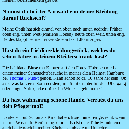
meinen Oberschenkeln gestört.
Nimmst du bei der Auswahl von deiner Kleidung
darauf Rücksicht?
Meine Optik hat sich einmal von oben nach unten gedreht: Früher
oben eng, unten weit (Marlene-Hosen), heute oben weit, unten eng.
Beides klappt bei meiner Größe von fast 1,80 m super.
Hast du ein Lieblingskleidungsstück, welches du
schon Jahre in deinem Kleiderschrank hast?
Die hellblaue Bluse mit Kapuze auf den Fotos. Habe ich mir bei
einem meiner Sehnsuchtsbesuche in meiner alten Heimat Hamburg
bei
Thomas-I-Punkt
geholt. Kann schon so ca. 10 Jahre her sein. Ob
als etwas kürzeres Sommerkleid, mit Shirt drunter für den Übergang
oder langer Strickjacke drüber im Winter – geht immer!
Du hast wahnsinnig schöne Hände. Verrätst du uns
dein Pflegeritual?
Danke schön! Schon als Kind habe ich sie immer eingecremt, wenn
ich mit Wasser in Berührung kam – also ist eine Tube Handcreme
auch heute noch in meiner Küchenschublade und in jeder