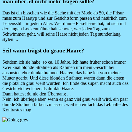
man über 50 nicht mehr tragen sollte?
Das ist ein bisschen wie die Sache mit der Mode ab 50, die Frisur
muss zum Haartyp und zur Gesichtsform passen und natürlich zum
Lebensstil – in jedem Alter. Wer dünne Fisselhaare hat, tut sich mit
der langen Lockenmähne halt schwer, wer jeden Tag zum
Schwimmen geht, will seine Haare nicht jeden Tag stundenlang
stylen ...
Seit wann trägst du graue Haare?
Seitdem ich sie habe, so ca. 10 Jahre. Ich hatte früher schon immer
zwei knallblonde Strähnen als Rahmen um mein Gesicht bei
ansonsten eher dunkelbraunen Haaren, das habe ich von meiner
Mutter geerbt. Und diese blonden Strähnen waren dann die ersten,
die plötzlich grau-weiß wurden. Ich finde das super, macht auch das
Gesicht viel weicher als dunkle Haare.
Dann hattest du nie den Übergang ...
Nein, ich überlege aber, wenn es ganz viel grau-weiß wird, ein paar
dunkle Strähnen färben zu lassen, weil ich einfach das Lebhafte des
Kontrastes mag.
Image