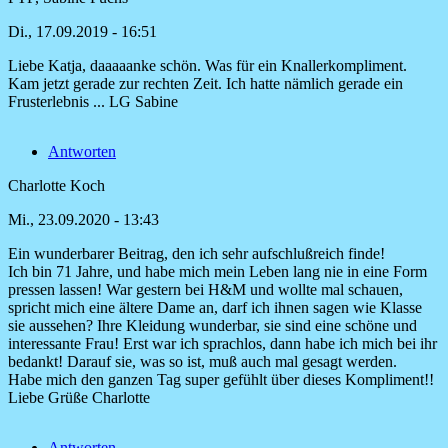
Di., 17.09.2019 - 16:51
Liebe Katja, daaaaanke schön. Was für ein Knallerkompliment.
Antwort
Kam jetzt gerade zur rechten Zeit. Ich hatte nämlich gerade ein
auf
Frusterlebnis ... LG Sabine
Der
Blog
Antworten
war
eine
Charlotte Koch
von
Katja
Mi., 23.09.2020 - 13:43
Knobel
Ein wunderbarer Beitrag, den ich sehr aufschlußreich finde!
Ich bin 71 Jahre, und habe mich mein Leben lang nie in eine Form
pressen lassen! War gestern bei H&M und wollte mal schauen,
spricht mich eine ältere Dame an, darf ich ihnen sagen wie Klasse
sie aussehen? Ihre Kleidung wunderbar, sie sind eine schöne und
interessante Frau! Erst war ich sprachlos, dann habe ich mich bei ihr
bedankt! Darauf sie, was so ist, muß auch mal gesagt werden.
Habe mich den ganzen Tag super gefühlt über dieses Kompliment!!
Liebe Grüße Charlotte
Antworten