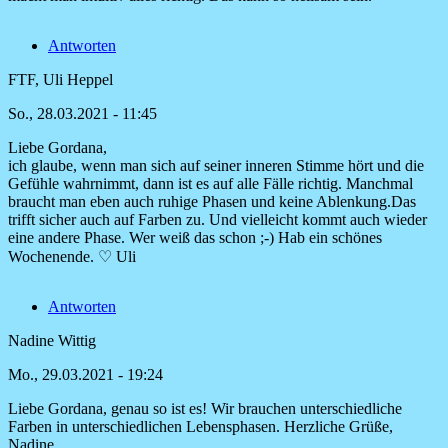
Antworten
FTF, Uli Heppel
So., 28.03.2021 - 11:45
Liebe Gordana,
Antwort
ich glaube, wenn man sich auf seiner inneren Stimme hört und die
auf
Gefühle wahrnimmt, dann ist es auf alle Fälle richtig. Manchmal
Sehr
braucht man eben auch ruhige Phasen und keine Ablenkung.Das
schöner
trifft sicher auch auf Farben zu. Und vielleicht kommt auch wieder
Beitrag
eine andere Phase. Wer weiß das schon ;-) Hab ein schönes
der
Wochenende. ♡ Uli
auch
von
Antworten
Gordana
Harer
Nadine Wittig
Mo., 29.03.2021 - 19:24
Liebe Gordana, genau so ist es! Wir brauchen unterschiedliche
Antwort
Farben in unterschiedlichen Lebensphasen. Herzliche Grüße,
auf
Nadine