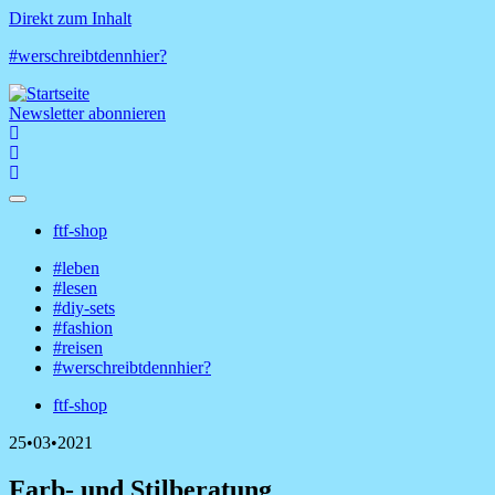
Direkt zum Inhalt
#werschreibtdennhier?
Newsletter abonnieren
ftf-shop
Shop-
#leben
Menü
#lesen
Hauptnavigation
#diy-sets
#fashion
#reisen
#werschreibtdennhier?
ftf-shop
Shop-
25•03•2021
Menü
Farb- und Stilberatung