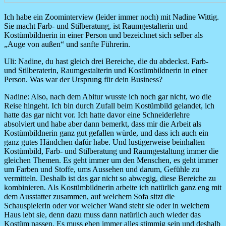
Ich habe ein Zoominterview (leider immer noch) mit Nadine Wittig.
Sie macht Farb- und Stilberatung, ist Raumgestalterin und
Kostümbildnerin in einer Person und bezeichnet sich selber als
„Auge von außen“ und sanfte Führerin.
Uli: Nadine, du hast gleich drei Bereiche, die du abdeckst. Farb-
und Stilberaterin, Raumgestalterin und Kostümbildnerin in einer
Person. Was war der Ursprung für dein Business?
Nadine:
Also, nach dem Abitur wusste ich noch gar nicht, wo die
Reise hingeht. Ich bin durch Zufall beim Kostümbild gelandet, ich
hatte das gar nicht vor. Ich hatte davor eine Schneiderlehre
absolviert und habe aber dann bemerkt, dass mir die Arbeit als
Kostümbildnerin ganz gut gefallen würde, und dass ich auch ein
ganz gutes Händchen dafür habe. Und lustigerweise beinhalten
Kostümbild, Farb- und Stilberatung und Raumgestaltung immer die
gleichen Themen. Es geht immer um den Menschen, es geht immer
um Farben und Stoffe, ums Aussehen und darum, Gefühle zu
vermitteln. Deshalb ist das gar nicht so abwegig, diese Bereiche zu
kombinieren. Als Kostümbildnerin arbeite ich natürlich ganz eng mit
dem Ausstatter zusammen, auf welchem Sofa sitzt die
Schauspielerin oder vor welcher Wand steht sie oder in welchem
Haus lebt sie, denn dazu muss dann natürlich auch wieder das
Kostüm passen. Es muss eben immer alles stimmig sein und deshalb