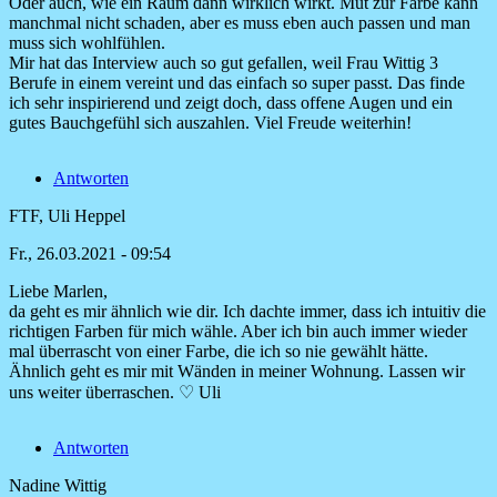
Oder auch, wie ein Raum dann wirklich wirkt. Mut zur Farbe kann
manchmal nicht schaden, aber es muss eben auch passen und man
muss sich wohlfühlen.
Mir hat das Interview auch so gut gefallen, weil Frau Wittig 3
Berufe in einem vereint und das einfach so super passt. Das finde
ich sehr inspirierend und zeigt doch, dass offene Augen und ein
gutes Bauchgefühl sich auszahlen. Viel Freude weiterhin!
Antworten
FTF, Uli Heppel
Fr., 26.03.2021 - 09:54
Liebe Marlen,
Antwort
da geht es mir ähnlich wie dir. Ich dachte immer, dass ich intuitiv die
auf
richtigen Farben für mich wähle. Aber ich bin auch immer wieder
Vielen
mal überrascht von einer Farbe, die ich so nie gewählt hätte.
Dank
Ähnlich geht es mir mit Wänden in meiner Wohnung. Lassen wir
für
uns weiter überraschen. ♡ Uli
dieses
von
Antworten
Marlen
Nadine Wittig