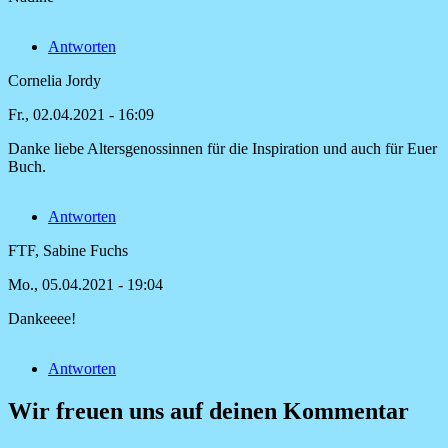
Sehr
schöner
Antworten
Beitrag
der
Cornelia Jordy
auch
von
Fr., 02.04.2021 - 16:09
Gordana
Harer
Danke liebe Altersgenossinnen für die Inspiration und auch für Euer
Buch.
Antworten
FTF, Sabine Fuchs
Mo., 05.04.2021 - 19:04
Dankeeee!
Antwort
auf
Antworten
Danke
liebe
Wir freuen uns auf deinen Kommentar
Altersgenossinnen
von
Cornelia