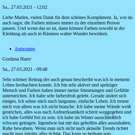
Sa., 27.03.2021 - 12:02
Liebe Marlen, vielen Dank für dein schönes Kompliment. Ja, wie du
Antwort
auch sagst, die Farben müssen immer zu der einzelnen Person
auf
passen. Und wenn das so ist, dann können Farben sowohl in der
Vielen
Kleidung als auch in Räumen wahre Wunder bewirken.
Dank
für
Antworten
dieses
von
Gordana Harer
Marlen
Sa., 27.03.2021 - 09:48
Sehr schöner Beitrag der auch genau beschreibt was ich in meinem
Leben beobachten konnte. Ich bin sehr aktiver und spritziger
Mensch und Farben haben immer meine Stimmungen und Gefühle
unterstrichen. Ich habe sehr farbenfroh gelebt. Gerade ändert sich
einiges. Ich sehne mich nach langsame, einfache Leben. Ich trenne
mich von allem was ich nicht brauche. Ich habe meine Wände weiß
gestrichen, alles was nach Aufmerksamkeit schreit weggegeben und
ich habe Gefühl frei zu sein. Ich habe im Winter ausschließlich
schwarz getragen. Irgendwie hat mir das geholfen alles auszuhalten,
Ruhe bewahren. Wenn man sich nicht nach aktuelle Trends richtet
macht man intuitiv alles richtig. Das kann so heilsam sein.