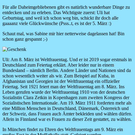
Für alle Daheimgebliebenen gibt es natürlich wunderbare Dinge zu
entdecken und zu erleben. Das Wichtigste zuerst: Uli hat
Geburtstag, und weil ich schon weg bin, schickt ihr doch alle
gaaaanz viele Glückwünsche (Psss..t, es ist der 5. März :)
Schaut mal, was Sabine mir hier netterweise dagelassen hat! Bin
schon ganz gespannt ;-)
Image
Uli:
A
m 8. März ist Weltfrauentag. Und er ist 2019 sogar erstmals in
Deutschland zum Feiertag erklärt. Aber leider nur in einem
Bundesland – nämlich Berlin. Andere Länder und Nationen sind da
schon wesentlich weiter als wir. Zum Beispiel auf Kuba, in
Afghanistan und Georgien ist der Weltfrauentag ein offizieller
Feiertag. Seit 1921 feiert man der Weltfrauentag am 8. März. Ins
Leben gerufen wurde der Weltfrauentag 1910 von der deutschen
Sozialistin Clara Zetkin in Kopenhagen zum zweiten Kongress der
Sozialistischen Internationale. Am 19. März 1911 forderten mehr als
eine Million Menschen in Deutschland, Dänemark, Österreich und
der Schweiz, dass Frauen auch Ämter bekleiden und wählen dürfen.
Allein in Finnland war es Frauen zu dieser Zeit gestattet, zu wählen.
In München findet zu Ehren des Weltfrauentags am 9. März ein
großes Fest in der Muffathalle statt. Gefeiert werden