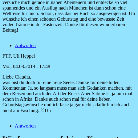
versuche mich gerade in nahen Abenteuern und entdecke so viel
spannendes und ein Ausflug nach München ist dann schon eine
Weltreise für mich. Schön, dass das bei Euch so ausgewogen ist. Uli
wünsche ich einen schönen Geburtstag und eine bewusste Zeit
voller Träume in der Fastenzeit. Danke für diesen wunderbaren
Beitrag!
Antworten
FTF, Uli Heppel
Mo., 04.03.2019 - 17:48
Liebe Claudia,
Antwort
was bist du doch für eine treue Seele. Danke für deine tollen
auf
Kommentar. Ja, so langsam muss man sich Gedanken machen, mit
Vielen
dem Reisen und auch der Art der Reise. Aber Sabine ist ja nun mal
lieben
schon in Afrika. Danke auch schon mal für deine lieben
Dank
Geburtstagswünsche und ich faste ja gar nicht - dafür bin ich auch
für
nicht am Fasching. ♡Uli
die
von
Antworten
Claudia
Wachsmann