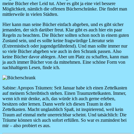
meine Bücher eher Leid tut. Aber es gibt ja eine viel bessere
Möglichkeit, nämlich die offenen Bücherschränke. Die findet man
mittlerweile in vielen Städten.
Hier kann man seine Bücher einfach abgeben, und es gibt sicher
jemanden, der sich darüber freut. Klar gibt es auch hier ein paar
Regeln zu beachten. Die Bücher sollten schon noch in einem guten
Zustand sein, und es sollte keine fragwürdige Literatur sein
(Extremistisch oder jugendgefährdend). Und man sollte immer nur
so viele Bücher abgeben wie auch in den Schrank passen. Also
keine Bücher davor ablegen. Aber um Platz zu schaffen, kann man
ja auch immer Bücher von da mitnehmen. Eine schöne Form von
nachhaltigem Lesen, finde ich.
Image
Sabine:
Apropos Träumen: Seit Januar habe ich einen Zettelkasten
auf meinem Schreibtisch stehen. Einen Traumzettelkasten. Immer,
wenn ich mir denke, ach, das würde ich auch gerne erleben,
besitzen oder lernen. Dann werfe ich diesen Traum in den
Zettelkasten. Macht unglaublich Spaß, ist inspirierend, weil kein
Traum auf einmal mehr unerreichbar scheint. Und tatsächlich: Die
Träume können sich auch sofort erfüllen. So war es zumindest bei
mir – also probiert es aus.