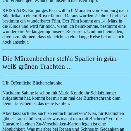
Um Freiheit geht es auch in unserem nächsten Tipp:
REISS AUS. Ein junges Paar will in 6 Monaten von Hamburg nach
Südafrika in einem Rover fahren. Daraus wurden 2 Jahre. Und jetzt
bestimmt ein wunderbarer Film. Der Film kommt am 14. März in
die Kinos und wird für mich, wenn ich heimkomme, bestimmt eine
wunderbare Verlängerung unserer Reise sein. Und mich einladen,
davon zu träumen, dass vielleicht so eine lange Reise bei uns auch
noch ansteht :)
Die Märzenbecher steh'n Spalier in grün-
weiß-grünen Trachten ...
Uli:
Öffentliche Bücherschränke
Nachdem Sabine ja schon mit Marie Kondo ihr Schlafzimmer
aufgeräumt hat, kommt bei mir nun mal der Bücherschrank dran.
Denn Tauschen ist das neue Kaufen.
Aber lässt sich das auch so einfach umsetzen? Klar, für Klamotten
gibt es Tauschbörsen, aber was macht man mit Büchern? Vor die
Haustüre in einen Zu-Verschenken-Karton legen ist eine
Möglichkeit. Was mir aber bei Regen und Schnee in Gedanken an