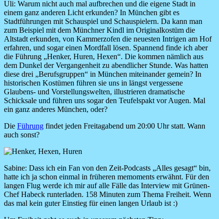
Uli:
Warum nicht auch mal aufbrechen und die eigene Stadt in
einem ganz anderen Licht erkunden? In München gibt es
Stadtführungen mit Schauspiel und Schauspielern. Da kann man
zum Beispiel mit dem Münchner Kindl im Originalkostüm die
Altstadt erkunden, von Kammerzofen die neuesten Intrigen am Hof
erfahren, und sogar einen Mordfall lösen. Spannend finde ich aber
die Führung „Henker, Huren, Hexen“. Die kommen nämlich aus
dem Dunkel der Vergangenheit zu abendlicher Stunde. Was hatten
diese drei „Berufsgruppen“ in München miteinander gemein? In
historischen Kostümen führen sie uns in längst vergessene
Glaubens- und Vorstellungswelten, illustrieren dramatische
Schicksale und führen uns sogar den Teufelspakt vor Augen. Mal
ein ganz anderes München, oder?
Die
Führung
findet jeden Freitagabend um 20:00 Uhr statt. Wann
auch sonst?
Image
Sabine:
Dass ich ein Fan von den Zeit-Podcasts „Alles gesagt“ bin,
hatte ich ja schon einmal in früheren memoments erwähnt. Für den
langen Flug werde ich mir auf alle Fälle das Interview mit Grünen-
Chef Habeck runterladen. 158 Minuten zum Thema Freiheit. Wenn
das mal kein guter Einstieg für einen langen Urlaub ist :)