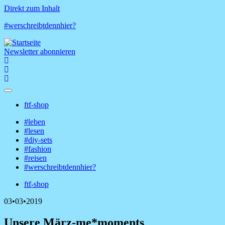
Direkt zum Inhalt
#werschreibtdennhier?
Newsletter abonnieren
ftf-shop
Shop-
#leben
Menü
#lesen
Hauptnavigation
#diy-sets
#fashion
#reisen
#werschreibtdennhier?
ftf-shop
Shop-
03•03•2019
Menü
Unsere März-me*moments