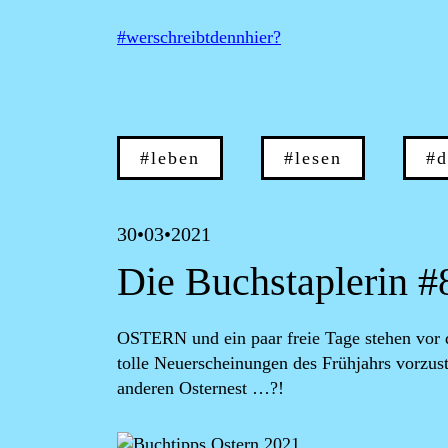
Direkt zum Inhalt
#werschreibtdennhier?
Hauptnavigation
#leben
#lesen
#d
30•03•2021
Die Buchstaplerin #
OSTERN und ein paar freie Tage stehen vor d
tolle Neuerscheinungen des Frühjahrs vorzuste
anderen Osternest …?!
Image