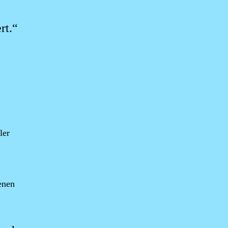
rt.“
ler
enen