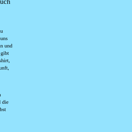
auch
au
 uns
in und
gibt
hirt,
unft,
n
 die
bst