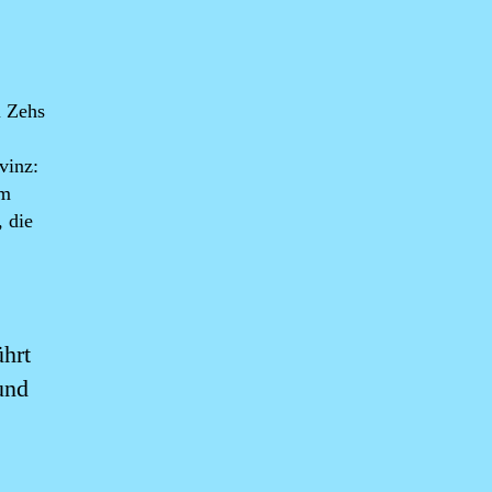
i Zehs
vinz:
em
 die
ührt
und