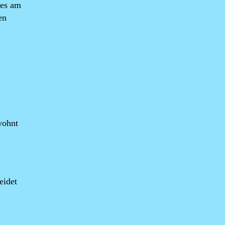
 es am
en
wohnt
eidet