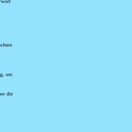
rwort
öchten
ng, um
er die