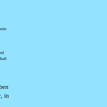
sein
und
haft
eben
, in