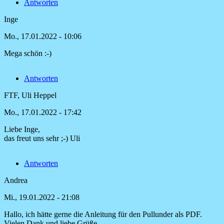
Antworten
ich
sehr
Inge
von
Uschi
Mo., 17.01.2022 - 10:06
Mega schön :-)
Antworten
FTF, Uli Heppel
Mo., 17.01.2022 - 17:42
Liebe Inge,
Antwort
das freut uns sehr ;-) Uli
auf
Mega
Antworten
schön
:-)
Andrea
von
Inge
Mi., 19.01.2022 - 21:08
Hallo, ich hätte gerne die Anleitung für den Pullunder als PDF.
Vielen Dank und liebe Grüße