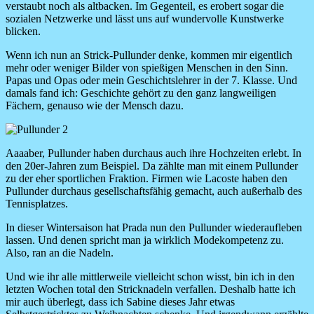
verstaubt noch als altbacken. Im Gegenteil, es erobert sogar die
sozialen Netzwerke und lässt uns auf wundervolle Kunstwerke
blicken.
Wenn ich nun an Strick-Pullunder denke, kommen mir eigentlich
mehr oder weniger Bilder von spießigen Menschen in den Sinn.
Papas und Opas oder mein Geschichtslehrer in der 7. Klasse. Und
damals fand ich: Geschichte gehört zu den ganz langweiligen
Fächern, genauso wie der Mensch dazu.
Image
Aaaaber, Pullunder haben durchaus auch ihre Hochzeiten erlebt. In
den 20er-Jahren zum Beispiel. Da zählte man mit einem Pullunder
zu der eher sportlichen Fraktion. Firmen wie Lacoste haben den
Pullunder durchaus gesellschaftsfähig gemacht, auch außerhalb des
Tennisplatzes.
In dieser Wintersaison hat Prada nun den Pullunder wiederaufleben
lassen. Und denen spricht man ja wirklich Modekompetenz zu.
Also, ran an die Nadeln.
Und wie ihr alle mittlerweile vielleicht schon wisst, bin ich in den
letzten Wochen total den Stricknadeln verfallen. Deshalb hatte ich
mir auch überlegt, dass ich Sabine dieses Jahr etwas