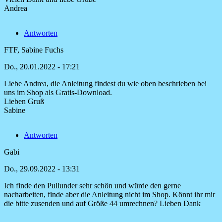
Andrea
Antworten
FTF, Sabine Fuchs
Do., 20.01.2022 - 17:21
Liebe Andrea, die Anleitung findest du wie oben beschrieben bei
Antwort
uns im Shop als Gratis-Download.
auf
Lieben Gruß
Hallo,
Sabine
ich
hätte
Antworten
gerne
die
Gabi
von
Andrea
Do., 29.09.2022 - 13:31
Ich finde den Pullunder sehr schön und würde den gerne
nacharbeiten, finde aber die Anleitung nicht im Shop. Könnt ihr mir
die bitte zusenden und auf Größe 44 umrechnen? Lieben Dank