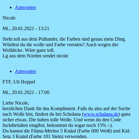
von
Antworten
Christine
Schweiger
Nicole
Mi., 20.01.2021 - 13:21
Sieht toll aus dein Pullunder, die Farben sind genau mein Ding.
Würdest du die wolle und Farbe verraten? Auch wegen der
Wolldicke. Wäre ganz toll.
Lg aus dem Norden sendet nicole
Antworten
FTF, Uli Heppel
Mi., 20.01.2021 - 17:00
Liebe Nicole,
Antwort
herzlichen Dank für das Kompliment. Falls du also auf der Suche
auf
nach Wolle bist, findest du bei Schulana (
www.schulana.de
) ganz
Sieht
sicher etwas. Die haben tolle Wolle. Und wenn du den Code
toll
fuckthefalten eingibst, bekommst du sogar noch 15% :-).
aus
Du kannst die Filana-Merino 5 Knäul (Farbe 000 Weiß) und Kid-
dein
Seta 3 Knäul (Farbe 101 Stein) verwenden.