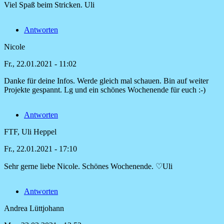
Pullunder
Viel Spaß beim Stricken. Uli
von
Nicole
Antworten
Nicole
Fr., 22.01.2021 - 11:02
Danke für deine Infos. Werde gleich mal schauen. Bin auf weiter
Antwort
Projekte gespannt. Lg und ein schönes Wochenende für euch :-)
auf
Liebe
Antworten
Nicole,
von
FTF, Uli Heppel
FTF,
Uli
Fr., 22.01.2021 - 17:10
Heppel
Sehr gerne liebe Nicole. Schönes Wochenende. ♡Uli
Antwort
auf
Antworten
Danke
für
Andrea Lüttjohann
deine
Infos.