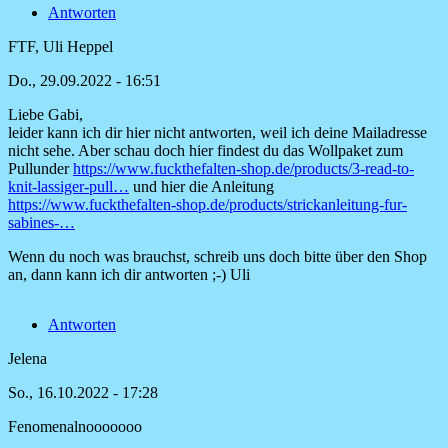
Antworten
FTF, Uli Heppel
Do., 29.09.2022 - 16:51
Liebe Gabi,
Antwort
leider kann ich dir hier nicht antworten, weil ich deine Mailadresse
auf
nicht sehe. Aber schau doch hier findest du das Wollpaket zum
Ich
Pullunder
https://www.fuckthefalten-shop.de/products/3-read-to-
finde
knit-lassiger-pull…
und hier die Anleitung
den
https://www.fuckthefalten-shop.de/products/strickanleitung-fur-
Pullunder
sabines-…
sehr
von
Wenn du noch was brauchst, schreib uns doch bitte über den Shop
Gabi
an, dann kann ich dir antworten ;-) Uli
Antworten
Jelena
So., 16.10.2022 - 17:28
Fenomenalnooooooo