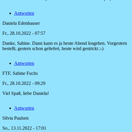
auf
Hallo…
Antworten
von
Daniela
Daniela Edenhauser
Edenhauser
Fr., 28.10.2022 - 07:57
Danke, Sabine. Dann kann es ja heute Abend losgehen. Vorgestern
Antwort
bestellt, gestern schon geliefert, heute wird gestrickt ;-)
auf
Liebe
Antworten
Daniela,
ja
FTF, Sabine Fuchs
die
von
Fr., 28.10.2022 - 09:29
FTF,
Sabine
Viel Spaß, liebe Daniela!
Fuchs
Antwort
auf
Antworten
Danke,
Sabine.
Silvia Paulsen
Dann
kann
So., 13.11.2022 - 17:01
es