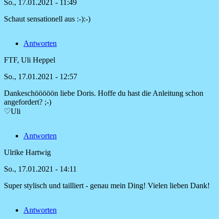
So., 17.01.2021 - 11:49
Schaut sensationell aus :-):-)
Antworten
FTF, Uli Heppel
So., 17.01.2021 - 12:57
Dankeschööööön liebe Doris. Hoffe du hast die Anleitung schon
Antwort
angefordert? ;-)
auf
♡Uli
Schaut
sensationell
Antworten
aus
:-):-)
Ulrike Hartwig
von
Doris
So., 17.01.2021 - 14:11
Super stylisch und tailliert - genau mein Ding! Vielen lieben Dank!
Antworten