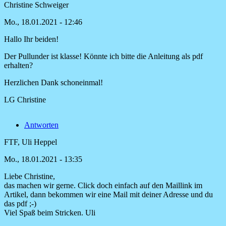
Christine Schweiger
von
KaraBro
Mo., 18.01.2021 - 12:46
Hallo Ihr beiden!
Der Pullunder ist klasse! Könnte ich bitte die Anleitung als pdf
erhalten?
Herzlichen Dank schoneinmal!
LG Christine
Antworten
FTF, Uli Heppel
Mo., 18.01.2021 - 13:35
Liebe Christine,
Antwort
das machen wir gerne. Click doch einfach auf den Maillink im
auf
Artikel, dann bekommen wir eine Mail mit deiner Adresse und du
Hallo
das pdf ;-)
Ihr
Viel Spaß beim Stricken. Uli
beiden!