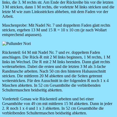
links, die 3. M rechts str. Am Ende der Rückreihe bis vor die letzten
3 M stricken, dann 1 M rechts, die vorletzte M links stricken und die
letzte M wie zum Linksstricken abheben, mit dem Faden vor der
Arbeit.
Maschenprobe:
Mit Nadel Nr. 7 und doppeltem Faden glatt rechts
stricken, ergeben 13 M und 15 R = 10 x 10 cm (je nach Wollart
entsprechend anpassen).
Image
Rückenteil:
64 M mit Nadel Nr. 7 und ev. doppeltem Faden
anschlagen. Die Rück-R mit 2 M links beginnen, 1 M rechts, 1 M
links im Wechsel. Die R mit 2 M links beenden. Dann glatt rechts
weiterarbeiten. Dabei die ersten und die letzten 3 M als 3-fache
Randmasche arbeiten. Nach 50 cm den hinteren Halsausschnitt
stricken. Die mittleren 20 M abketten und die Seiten getrennt
weiterstricken. Für den Ausschnitt in der folgenden R noch 1 x 4
Maschen abketten. In 52 cm Gesamthöhe die verbleibenden
Schultermaschen beidseitig abketten.
Vorderteil:
Genau wie Rückenteil arbeiten und bei einer
Gesamthöhe von 49 cm mit mittleren 15 M abketten. Dann in jeder
2. R noch 1 x 4 und 1 x 3 abketten. In 52 cm Gesamthöhe die
verbleibenden Schultermaschen beidseitig abketten.