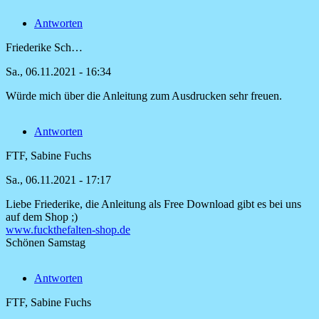
Anleitung
Antworten
für
Pullunder
Friederike Sch…
von
Schmalkoke
Sa., 06.11.2021 - 16:34
Würde mich über die Anleitung zum Ausdrucken sehr freuen.
Antwort
auf
Antworten
Bitte
Anleitung
FTF, Sabine Fuchs
für
Pullunder
Sa., 06.11.2021 - 17:17
von
Schmalkoke
Liebe Friederike, die Anleitung als Free Download gibt es bei uns
Antwort
auf dem Shop ;)
auf
www.fuckthefalten-shop.de
Würde
Schönen Samstag
mich
über
Antworten
die
Anleitung
FTF, Sabine Fuchs
von
Friederike