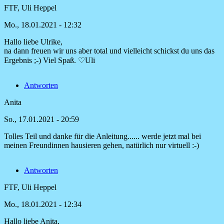
FTF, Uli Heppel
Mo., 18.01.2021 - 12:32
Hallo liebe Ulrike,
Antwort
na dann freuen wir uns aber total und vielleicht schickst du uns das
auf
Ergebnis ;-) Viel Spaß. ♡Uli
Super
stylisch
Antworten
und
tailliert
Anita
von
Ulrike
So., 17.01.2021 - 20:59
Hartwig
Tolles Teil und danke für die Anleitung...... werde jetzt mal bei
meinen Freundinnen hausieren gehen, natürlich nur virtuell :-)
Antworten
FTF, Uli Heppel
Mo., 18.01.2021 - 12:34
Hallo liebe Anita,