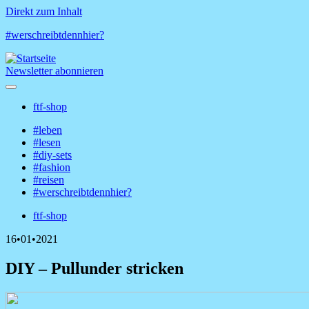
Direkt zum Inhalt
#werschreibtdennhier?
Newsletter abonnieren
ftf-shop
Shop-
#leben
Menü
#lesen
Hauptnavigation
#diy-sets
#fashion
#reisen
#werschreibtdennhier?
ftf-shop
Shop-
16•01•2021
Menü
DIY – Pullunder stricken