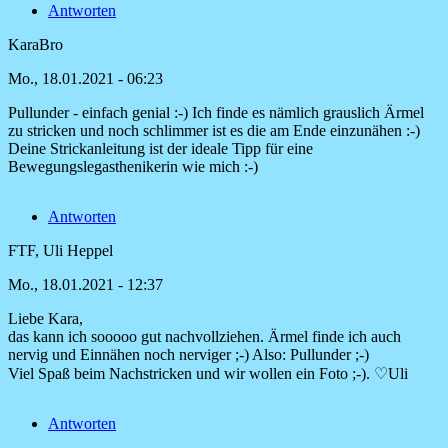
Antworten
und
mega
KaraBro
schöner
von
Mo., 18.01.2021 - 06:23
Dagmar
Weßler-
Pullunder - einfach genial :-) Ich finde es nämlich grauslich Ärmel
…
zu stricken und noch schlimmer ist es die am Ende einzunähen :-)
Deine Strickanleitung ist der ideale Tipp für eine
Bewegungslegasthenikerin wie mich :-)
Antworten
FTF, Uli Heppel
Mo., 18.01.2021 - 12:37
Liebe Kara,
Antwort
das kann ich sooooo gut nachvollziehen. Ärmel finde ich auch
auf
nervig und Einnähen noch nerviger ;-) Also: Pullunder ;-)
Pullunder
Viel Spaß beim Nachstricken und wir wollen ein Foto ;-). ♡Uli
-
einfach
Antworten
genial
:-)