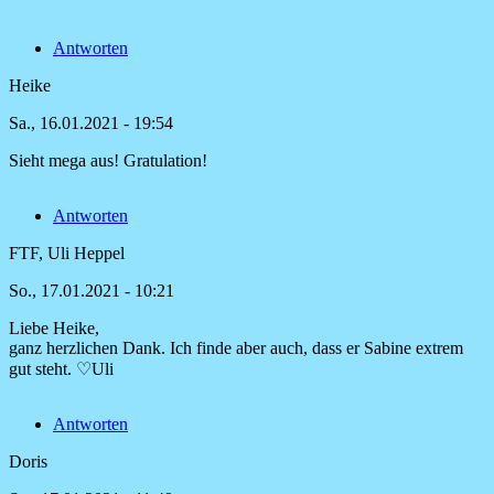
toller
Pullunder
Antworten
von
Manuela
Heike
Scherer
Sa., 16.01.2021 - 19:54
Sieht mega aus! Gratulation!
Antworten
FTF, Uli Heppel
So., 17.01.2021 - 10:21
Liebe Heike,
Antwort
ganz herzlichen Dank. Ich finde aber auch, dass er Sabine extrem
auf
gut steht. ♡Uli
Sieht
mega
Antworten
aus!
Gratulation!
Doris
von
Heike