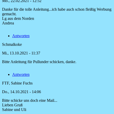
Mo., 22.02.2021 - 12:52
Werde
von
Danke für die tolle Anleitung...ich habe auch schon fleißig Werbung
Nicole
gemacht.
Lg aus dem Norden
Andrea
Antworten
Schmalkoke
Mi., 13.10.2021 - 11:37
Bitte Anleitung für Pullunder schicken, danke.
Antworten
FTF, Sabine Fuchs
Do., 14.10.2021 - 14:06
Bitte schicke uns doch eine Mail...
Antwort
Lieben Gruß
auf
Sabine und Uli
Bitte