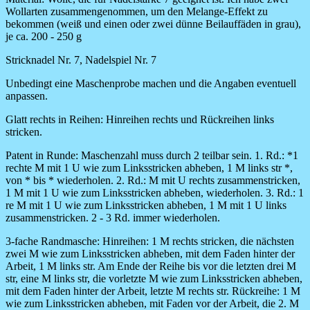
Wollarten zusammengenommen, um den Melange-Effekt zu
bekommen (weiß und einen oder zwei dünne Beilauffäden in grau),
je ca. 200 - 250 g
Stricknadel Nr. 7, Nadelspiel Nr. 7
Unbedingt eine Maschenprobe machen und die Angaben eventuell
anpassen.
Glatt rechts in Reihen:
Hinreihen rechts und Rückreihen links
stricken.
Patent in Runde:
Maschenzahl muss durch 2 teilbar sein. 1. Rd.: *1
rechte M mit 1 U wie zum Linksstricken abheben, 1 M links str *,
von * bis * wiederholen. 2. Rd.: M mit U rechts zusammenstricken,
1 M mit 1 U wie zum Linksstricken abheben, wiederholen. 3. Rd.: 1
re M mit 1 U wie zum Linksstricken abheben, 1 M mit 1 U links
zusammenstricken. 2 - 3 Rd. immer wiederholen.
3-fache Randmasche: Hinreihen:
1 M rechts stricken, die nächsten
zwei M wie zum Linksstricken abheben, mit dem Faden hinter der
Arbeit, 1 M links str. Am Ende der Reihe bis vor die letzten drei M
str, eine M links str, die vorletzte M wie zum Linksstricken abheben,
mit dem Faden hinter der Arbeit, letzte M rechts str. Rückreihe: 1 M
wie zum Linksstricken abheben, mit Faden vor der Arbeit, die 2. M