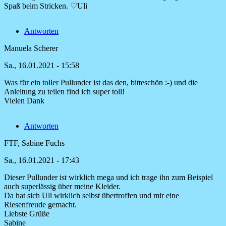
Was
Spaß beim Stricken. ♡Uli
für
ein
Antworten
schöner
Pullunder
Manuela Scherer
von
Manuela
Sa., 16.01.2021 - 15:58
Was für ein toller Pullunder ist das den, bitteschön :-) und die
Anleitung zu teilen find ich super toll!
Vielen Dank
Antworten
FTF, Sabine Fuchs
Sa., 16.01.2021 - 17:43
Dieser Pullunder ist wirklich mega und ich trage ihn zum Beispiel
Antwort
auch superlässig über meine Kleider.
auf
Da hat sich Uli wirklich selbst übertroffen und mir eine
Was
Riesenfreude gemacht.
für
Liebste Grüße
ein
Sabine