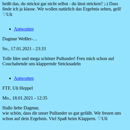
Antwort
heißt das, du strickst gar nicht selbst - du lässt stricken? ;-) Dass
auf
finde ich ja klasse. Wir wollen natürlich das Ergebnis sehen, gell!
Tolles
♡Uli
Teil
und
Antworten
danke
für
Dagmar Weßler-…
die
von
So., 17.01.2021 - 23:33
Anita
Tolle Idee und mega schöner Pullunder! Freu mich schon auf
Couchabende uns klappernde Stricknadeln
Antworten
FTF, Uli Heppel
Mo., 18.01.2021 - 12:35
Hallo liebe Dagmar,
Antwort
wie schön, dass dir unser Pullunder so gut gefällt. Wir freuen uns
auf
schon auf dein Ergebnis. Viel Spaß beim Klappern. ♡Uli
Tolle
Idee