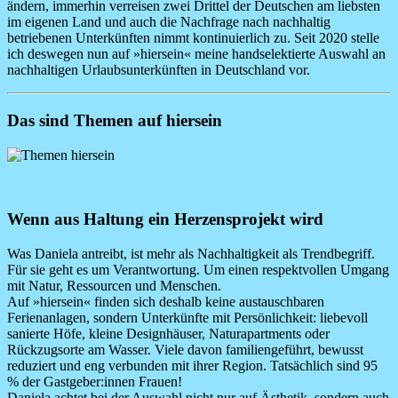
ändern, immerhin verreisen zwei Drittel der Deutschen am liebsten
im eigenen Land und auch die Nachfrage nach nachhaltig
betriebenen Unterkünften nimmt kontinuierlich zu. Seit 2020 stelle
ich deswegen nun auf »hiersein« meine handselektierte Auswahl an
nachhaltigen Urlaubsunterkünften in Deutschland vor.
Das sind Themen auf hiersein
Image
Wenn aus Haltung ein Herzensprojekt wird
Was Daniela antreibt, ist mehr als Nachhaltigkeit als Trendbegriff.
Für sie geht es um Verantwortung. Um einen respektvollen Umgang
mit Natur, Ressourcen und Menschen.
Auf »hiersein« finden sich deshalb keine austauschbaren
Ferienanlagen, sondern Unterkünfte mit Persönlichkeit: liebevoll
sanierte Höfe, kleine Designhäuser, Naturapartments oder
Rückzugsorte am Wasser. Viele davon familiengeführt, bewusst
reduziert und eng verbunden mit ihrer Region.
Tatsächlich sind 95
% der Gastgeber:innen Frauen!
Daniela achtet bei der Auswahl nicht nur auf Ästhetik, sondern auch