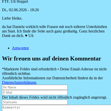
FTF, Uli Heppel
Di., 02.06.2026 - 18:26
Liebe Heike,
Antwort
auf
da hat Daniela wirklich tolle Frauen mit noch tolleren Unterkünften
Was
am Start. Ich finde die Seite auch ganz großartig. Ganz herzlichen
für
Dank an dich. ♥ Uli
eine
tolle
Antworten
neue…
von
Wir freuen uns auf deinen Kommentar
Heike
*Markierte Felder sind erforderlich • Deine Email-Adresse ist nicht
öffentlich sichtbar.
Ausführliche Informationen zur Datensicherheit findest du in der
Datenschutzerklärung
.
Der Inhalt dieses Feldes wird nicht öffentlich zugänglich angezeigt.