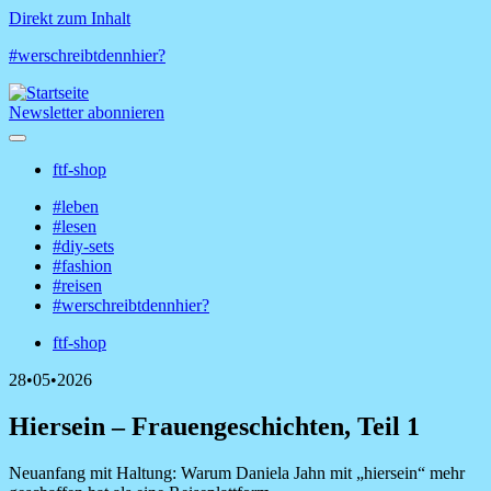
Direkt zum Inhalt
#werschreibtdennhier?
Newsletter abonnieren
ftf-shop
Shop-
#leben
Menü
#lesen
Hauptnavigation
#diy-sets
#fashion
#reisen
#werschreibtdennhier?
ftf-shop
Shop-
28•05•2026
Menü
Hiersein – Frauengeschichten, Teil 1
Neuanfang mit Haltung: Warum Daniela Jahn mit „hiersein“ mehr