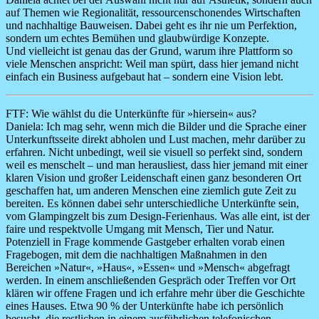
auf Themen wie Regionalität, ressourcenschonendes Wirtschaften
und nachhaltige Bauweisen. Dabei geht es ihr nie um Perfektion,
sondern um echtes Bemühen und glaubwürdige Konzepte.
Und vielleicht ist genau das der Grund, warum ihre Plattform so
viele Menschen anspricht: Weil man spürt, dass hier jemand nicht
einfach ein Business aufgebaut hat – sondern eine Vision lebt.
FTF: Wie wählst du die Unterkünfte für »hiersein« aus?
Daniela:
Ich mag sehr, wenn mich die Bilder und die Sprache einer
Unterkunftsseite direkt abholen und Lust machen, mehr darüber zu
erfahren. Nicht unbedingt, weil sie visuell so perfekt sind, sondern
weil es menschelt – und man herausliest, dass hier jemand mit einer
klaren Vision und großer Leidenschaft einen ganz besonderen Ort
geschaffen hat, um anderen Menschen eine ziemlich gute Zeit zu
bereiten. Es können dabei sehr unterschiedliche Unterkünfte sein,
vom Glampingzelt bis zum Design-Ferienhaus. Was alle eint, ist der
faire und respektvolle Umgang mit Mensch, Tier und Natur.
Potenziell in Frage kommende Gastgeber erhalten vorab einen
Fragebogen, mit dem die nachhaltigen Maßnahmen in den
Bereichen »Natur«, »Haus«, »Essen« und »Mensch« abgefragt
werden. In einem anschließenden Gespräch oder Treffen vor Ort
klären wir offene Fragen und ich erfahre mehr über die Geschichte
eines Hauses. Etwa 90 % der Unterkünfte habe ich persönlich
besucht, die restlichen in einem ausführlichen telefonischen