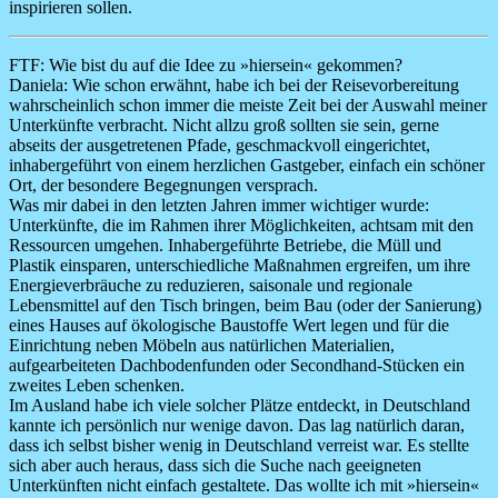
inspirieren sollen.
FTF: Wie bist du auf die Idee zu »hiersein« gekommen?
Daniela:
Wie schon erwähnt, habe ich bei der Reisevorbereitung
wahrscheinlich schon immer die meiste Zeit bei der Auswahl meiner
Unterkünfte verbracht. Nicht allzu groß sollten sie sein, gerne
abseits der ausgetretenen Pfade, geschmackvoll eingerichtet,
inhabergeführt von einem herzlichen Gastgeber, einfach ein schöner
Ort, der besondere Begegnungen versprach.
Was mir dabei in den letzten Jahren immer wichtiger wurde:
Unterkünfte, die im Rahmen ihrer Möglichkeiten, achtsam mit den
Ressourcen umgehen. Inhabergeführte Betriebe, die Müll und
Plastik einsparen, unterschiedliche Maßnahmen ergreifen, um ihre
Energieverbräuche zu reduzieren, saisonale und regionale
Lebensmittel auf den Tisch bringen, beim Bau (oder der Sanierung)
eines Hauses auf ökologische Baustoffe Wert legen und für die
Einrichtung neben Möbeln aus natürlichen Materialien,
aufgearbeiteten Dachbodenfunden oder Secondhand-Stücken ein
zweites Leben schenken.
Im Ausland habe ich viele solcher Plätze entdeckt, in Deutschland
kannte ich persönlich nur wenige davon. Das lag natürlich daran,
dass ich selbst bisher wenig in Deutschland verreist war. Es stellte
sich aber auch heraus, dass sich die Suche nach geeigneten
Unterkünften nicht einfach gestaltete. Das wollte ich mit »hiersein«