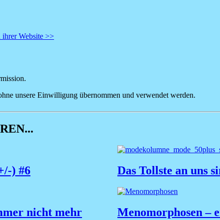
 ihrer Website >>
rmission.
ht ohne unsere Einwilligung übernommen und verwendet werden.
EN...
+/-) #6
Das Tollste an uns s
mmer nicht mehr
Menomorphosen – ei