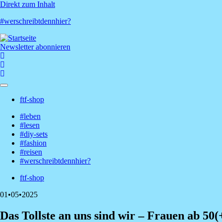
Direkt zum Inhalt
#werschreibtdennhier?
Newsletter abonnieren
ftf-shop
Shop-
#leben
Menü
#lesen
Hauptnavigation
#diy-sets
#fashion
#reisen
#werschreibtdennhier?
ftf-shop
Shop-
01•05•2025
Menü
Das Tollste an uns sind wir – Frauen ab 50(+