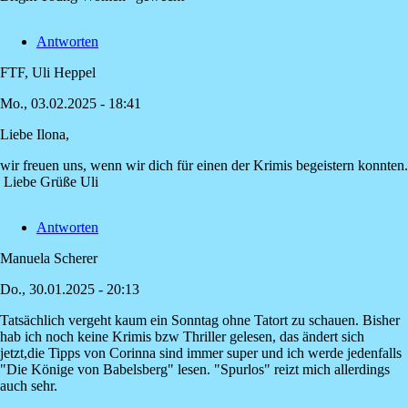
Antworten
FTF, Uli Heppel
Mo., 03.02.2025 - 18:41
Liebe Ilona,
Antwort
auf
wir freuen uns, wenn wir dich für einen der Krimis begeistern konnten.
Danke
Liebe Grüße Uli
für
die
Antworten
Vorstellungen…
von
Manuela Scherer
Ilona
Do., 30.01.2025 - 20:13
Tatsächlich vergeht kaum ein Sonntag ohne Tatort zu schauen. Bisher
hab ich noch keine Krimis bzw Thriller gelesen, das ändert sich
jetzt,die Tipps von Corinna sind immer super und ich werde jedenfalls
"Die Könige von Babelsberg" lesen. "Spurlos" reizt mich allerdings
auch sehr.