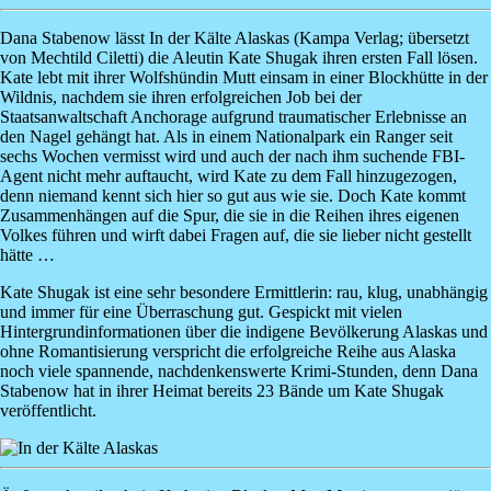
Dana Stabenow
lässt
In der Kälte Alaskas
(Kampa Verlag; übersetzt
von Mechtild Ciletti) die Aleutin Kate Shugak ihren ersten Fall lösen.
Kate lebt mit ihrer Wolfshündin Mutt einsam in einer Blockhütte in der
Wildnis, nachdem sie ihren erfolgreichen Job bei der
Staatsanwaltschaft Anchorage aufgrund traumatischer Erlebnisse an
den Nagel gehängt hat. Als in einem Nationalpark ein Ranger seit
sechs Wochen vermisst wird und auch der nach ihm suchende FBI-
Agent nicht mehr auftaucht, wird Kate zu dem Fall hinzugezogen,
denn niemand kennt sich hier so gut aus wie sie. Doch Kate kommt
Zusammenhängen auf die Spur, die sie in die Reihen ihres eigenen
Volkes führen und wirft dabei Fragen auf, die sie lieber nicht gestellt
hätte …
Kate Shugak ist eine sehr besondere Ermittlerin: rau, klug, unabhängig
und immer für eine Überraschung gut. Gespickt mit vielen
Hintergrundinformationen über die indigene Bevölkerung Alaskas und
ohne Romantisierung verspricht die erfolgreiche Reihe aus Alaska
noch viele spannende, nachdenkenswerte Krimi-Stunden, denn Dana
Stabenow hat in ihrer Heimat bereits 23 Bände um Kate Shugak
veröffentlicht.
Image