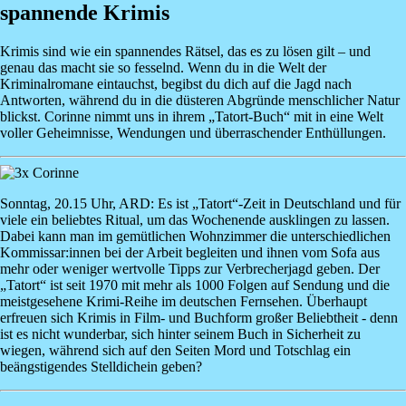
spannende Krimis
Krimis sind wie ein spannendes Rätsel, das es zu lösen gilt – und
genau das macht sie so fesselnd. Wenn du in die Welt der
Kriminalromane eintauchst, begibst du dich auf die Jagd nach
Antworten, während du in die düsteren Abgründe menschlicher Natur
blickst. Corinne nimmt uns in ihrem „Tatort-Buch“ mit in eine Welt
voller Geheimnisse, Wendungen und überraschender Enthüllungen.
Image
Sonntag, 20.15 Uhr, ARD: Es ist „Tatort“-Zeit in Deutschland und für
viele ein beliebtes Ritual, um das Wochenende ausklingen zu lassen.
Dabei kann man im gemütlichen Wohnzimmer die unterschiedlichen
Kommissar:innen bei der Arbeit begleiten und ihnen vom Sofa aus
mehr oder weniger wertvolle Tipps zur Verbrecherjagd geben. Der
„Tatort“ ist seit 1970 mit mehr als 1000 Folgen auf Sendung und die
meistgesehene Krimi-Reihe im deutschen Fernsehen. Überhaupt
erfreuen sich Krimis in Film- und Buchform großer Beliebtheit - denn
ist es nicht wunderbar, sich hinter seinem Buch in Sicherheit zu
wiegen, während sich auf den Seiten Mord und Totschlag ein
beängstigendes Stelldichein geben?