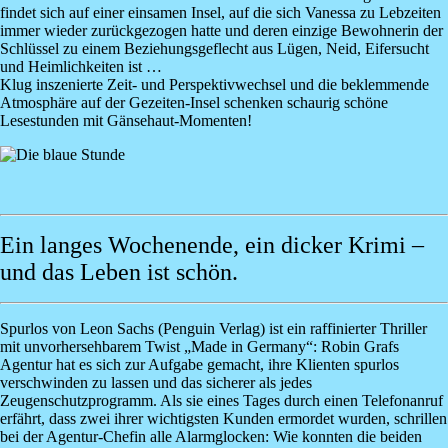
findet sich auf einer einsamen Insel, auf die sich Vanessa zu Lebzeiten
immer wieder zurückgezogen hatte und deren einzige Bewohnerin der
Schlüssel zu einem Beziehungsgeflecht aus Lügen, Neid, Eifersucht
und Heimlichkeiten ist …
Klug inszenierte Zeit- und Perspektivwechsel und die beklemmende
Atmosphäre auf der Gezeiten-Insel schenken schaurig schöne
Lesestunden mit Gänsehaut-Momenten!
Image
Ein langes Wochenende, ein dicker Krimi –
und das Leben ist schön.
Spurlos
von
Leon Sachs
(Penguin Verlag) ist ein raffinierter Thriller
mit unvorhersehbarem Twist „Made in Germany“: Robin Grafs
Agentur hat es sich zur Aufgabe gemacht, ihre Klienten spurlos
verschwinden zu lassen und das sicherer als jedes
Zeugenschutzprogramm. Als sie eines Tages durch einen Telefonanruf
erfährt, dass zwei ihrer wichtigsten Kunden ermordet wurden, schrillen
bei der Agentur-Chefin alle Alarmglocken: Wie konnten die beiden