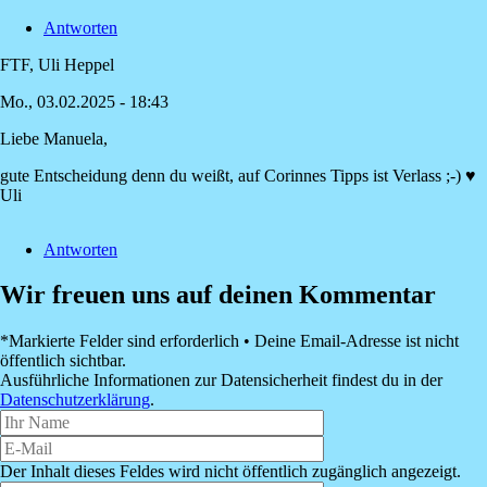
Antworten
FTF, Uli Heppel
Mo., 03.02.2025 - 18:43
Liebe Manuela,
Antwort
auf
gute Entscheidung denn du weißt, auf Corinnes Tipps ist Verlass ;-) ♥
Tatsächlich
Uli
vergeht
kaum
Antworten
ein…
von
Wir freuen uns auf deinen Kommentar
Manuela
Scherer
*Markierte Felder sind erforderlich • Deine Email-Adresse ist nicht
öffentlich sichtbar.
Ausführliche Informationen zur Datensicherheit findest du in der
Datenschutzerklärung
.
Der Inhalt dieses Feldes wird nicht öffentlich zugänglich angezeigt.