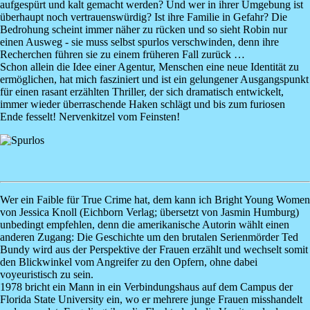
aufgespürt und kalt gemacht werden? Und wer in ihrer Umgebung ist
überhaupt noch vertrauenswürdig? Ist ihre Familie in Gefahr? Die
Bedrohung scheint immer näher zu rücken und so sieht Robin nur
einen Ausweg - sie muss selbst spurlos verschwinden, denn ihre
Recherchen führen sie zu einem früheren Fall zurück …
Schon allein die Idee einer Agentur, Menschen eine neue Identität zu
ermöglichen, hat mich fasziniert und ist ein gelungener Ausgangspunkt
für einen rasant erzählten Thriller, der sich dramatisch entwickelt,
immer wieder überraschende Haken schlägt und bis zum furiosen
Ende fesselt! Nervenkitzel vom Feinsten!
Image
Wer ein Faible für True Crime hat, dem kann ich
Bright Young Women
von
Jessica Knoll
(Eichborn Verlag; übersetzt von Jasmin Humburg)
unbedingt empfehlen, denn die amerikanische Autorin wählt einen
anderen Zugang: Die Geschichte um den brutalen Serienmörder Ted
Bundy wird aus der Perspektive der Frauen erzählt und wechselt somit
den Blickwinkel vom Angreifer zu den Opfern, ohne dabei
voyeuristisch zu sein.
1978 bricht ein Mann in ein Verbindungshaus auf dem Campus der
Florida State University ein, wo er mehrere junge Frauen misshandelt