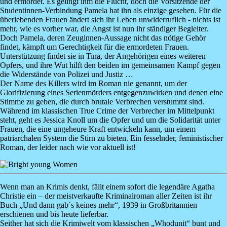
und ermordet. Es gelingt ihm die Flucht, doch die Vorsitzende der
Studentinnen-Verbindung Pamela hat ihn als einzige gesehen. Für die
überlebenden Frauen ändert sich ihr Leben unwiderruflich - nichts ist
mehr, wie es vorher war, die Angst ist nun ihr ständiger Begleiter.
Doch Pamela, deren Zeuginnen-Aussage nicht das nötige Gehör
findet, kämpft um Gerechtigkeit für die ermordeten Frauen.
Unterstützung findet sie in Tina, der Angehörigen eines weiteren
Opfers, und ihre Wut hilft den beiden im gemeinsamen Kampf gegen
die Widerstände von Polizei und Justiz …
Der Name des Killers wird im Roman nie genannt, um der
Glorifizierung eines Serienmörders entgegenzuwirken und denen eine
Stimme zu geben, die durch brutale Verbrechen verstummt sind.
Während im klassischen True Crime der Verbrecher im Mittelpunkt
steht, geht es Jessica Knoll um die Opfer und um die Solidarität unter
Frauen, die eine ungeheure Kraft entwickeln kann, um einem
patriarchalen System die Stirn zu bieten. Ein fesselnder, feministischer
Roman, der leider nach wie vor aktuell ist!
Image
Wenn man an Krimis denkt, fällt einem sofort die legendäre Agatha
Christie ein – der meistverkaufte Kriminalroman aller Zeiten ist ihr
Buch „Und dann gab´s keines mehr“, 1939 in Großbritannien
erschienen und bis heute lieferbar.
Seither hat sich die Krimiwelt vom klassischen „Whodunit“ bunt und