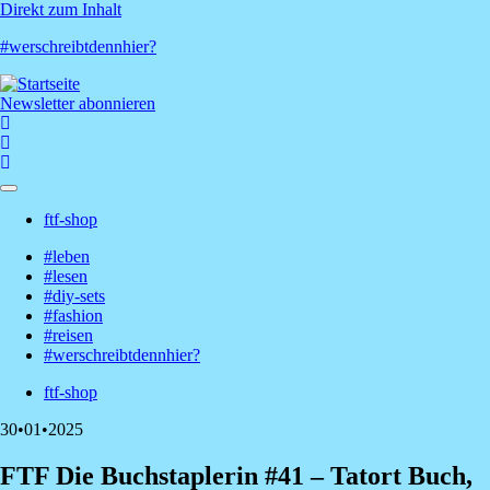
Direkt zum Inhalt
#werschreibtdennhier?
Newsletter abonnieren
ftf-shop
Shop-
#leben
Menü
#lesen
Hauptnavigation
#diy-sets
#fashion
#reisen
#werschreibtdennhier?
ftf-shop
Shop-
30•01•2025
Menü
FTF Die Buchstaplerin #41 – Tatort Buch,