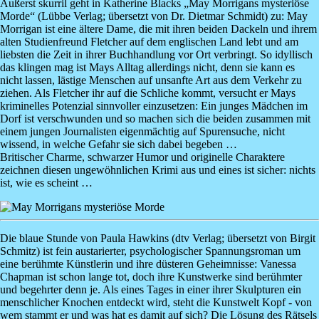
Äußerst skurril geht in
Katherine Blacks „May Morrigans mysteriöse
Morde“
(Lübbe Verlag; übersetzt von Dr. Dietmar Schmidt) zu: May
Morrigan ist eine ältere Dame, die mit ihren beiden Dackeln und ihrem
alten Studienfreund Fletcher auf dem englischen Land lebt und am
liebsten die Zeit in ihrer Buchhandlung vor Ort verbringt. So idyllisch
das klingen mag ist Mays Alltag allerdings nicht, denn sie kann es
nicht lassen, lästige Menschen auf unsanfte Art aus dem Verkehr zu
ziehen. Als Fletcher ihr auf die Schliche kommt, versucht er Mays
kriminelles Potenzial sinnvoller einzusetzen: Ein junges Mädchen im
Dorf ist verschwunden und so machen sich die beiden zusammen mit
einem jungen Journalisten eigenmächtig auf Spurensuche, nicht
wissend, in welche Gefahr sie sich dabei begeben …
Britischer Charme, schwarzer Humor und originelle Charaktere
zeichnen diesen ungewöhnlichen Krimi aus und eines ist sicher: nichts
ist, wie es scheint …
Image
Die blaue Stunde
von
Paula Hawkins
(dtv Verlag; übersetzt von Birgit
Schmitz) ist fein austarierter, psychologischer Spannungsroman um
eine berühmte Künstlerin und ihre düsteren Geheimnisse: Vanessa
Chapman ist schon lange tot, doch ihre Kunstwerke sind berühmter
und begehrter denn je. Als eines Tages in einer ihrer Skulpturen ein
menschlicher Knochen entdeckt wird, steht die Kunstwelt Kopf - von
wem stammt er und was hat es damit auf sich? Die Lösung des Rätsels