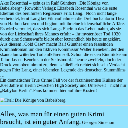
Akte Rosenthal – geht es in
Ralf Günthers „Die Könige von
Babelsberg“
(Rowohlt Verlag): Elizabeth Rosenthal war die erste
Ehefrau des berühmten Regisseurs Fritz Lang. Noch nicht lange
verheiratet, lernt Lang bei Filmaufnahmen die Drehbuchautorin Thea
von Harbou kennen und beginnt mit ihr eine leidenschaftliche Affäre.
Es wird vermutet, dass sich Langs Ehefrau das Leben nahm, als sie
von der Liebschaft ihres Mannes erfuhr – ihr mysteriöser Tod 1920
durch eine Schusswaffe bleibt aber letztendlich bis heute ungeklärt.
Aus diesem „Cold Case“ macht Ralf Günther einen fesselnden
Kriminalroman um den fiktiven Kommissar Walter Beneken, der den
skandalumwitterten Tod aufklären soll. Schon die ersten Eindrücke am
Tatort lassen Beneke an der Selbstmord-Theorie zweifeln, doch der
Druck von oben nimmt zu, denn schließlich richtet sich sein Verdacht
gegen Fritz Lang, einer lebenden Legende des deutschen Stummfilms
…
Ein dramatischer True Crime Fall vor der faszinierenden Kulisse der
20er-Jahre in Berlin zwischen High Society und Unterwelt – nicht nur
„Babylon Berlin“-Fans kommen hier auf ihre Kosten!
Image
Alles, was man für einen guten Krimi
braucht, ist ein guter Anfang.
Georges Simenon