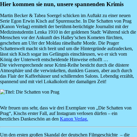
Hier kommen sie nun, unsere spannenden Krimis
Martin Becker & Tabea Soergel
schicken im Auftakt zu einer neuen
Serie Egon Erwin Kisch auf Spurensuche. In
Die Schatten von Prag
(Kanon Verlag) ermittelt der berühmt-berüchtigte Journalist mit der
Medizinstudentin Lenka 1910 in der goldenen Stadt: Während sich die
Menschen vor der Ankunft des Halley’schen Kometen fürchten,
geschehen am Ufer der Moldau rätselhafte Morde. Die Prager
Schattenwelt macht sich breit und um die Hintergründe aufzudecken,
lässt sich Kisch sogar ins Gefängnis einschleusen, wo er sich vom
König der Unterwelt entscheidende Hinweise erhofft …
Die vielversprechende neue Krimi-Reihe besticht durch die düstere
Atmosphäre und die verwinkelten, dunklen Gassen, aber auch durch
das Flair der Kaffeehäuser und schillernden Salons. Lebendig erzählt,
spannend und mit viel Lokalkolorit der damaligen Zeit!
Image
​Wir freuen uns sehr, dass wir drei Exemplare von „Die Schatten von
Prag“, Kischs erster Fall, auf Instagram verlosen dürfen – ein
herzliches Dankeschön an den
Kanon Verlag.
Um den ersten großen Skandal der deutschen Filmgeschichte – die