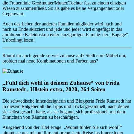
die Frauenlinie Großmutter/Mutter/Tochter fast zu einem einzigen
Wesen zusammenfließt. So als gäbe es keine Vergangenheit oder
Gegenwart.
Auch das Leben der anderen Familienmitglieder wird nach und
nach zu Ende skizziert und jede und jeder wird eingefügt in das
anrührende Kaleidoskop einer einzigartigen Familie: der „Bagage“.
Unbedingt lesen!
Räumt ihr auch gerade so viel zuhause auf? Stellt eure Möbel um,
probiert mal neue Kombinationen und Farben aus?
Image
„Fühl dich wohl in deinem Zuhause“ von Frida
Ramstedt , Ullstein extra, 2020, 264 Seiten
Die schwedische Innendesignerin und Bloggerin Frida Ramstedt hat
in diesem Ratgeber all die Tipps und Tricks gesammelt, nach denen
sie selbst gesucht hatte, als sie begann, sich professionell mit dem
Einrichten von Räumen zu beschäftigen.
Ausgehend von der Titel-Frage: „Womit fühlen Sie sich wohl?“
nimmt sie uns mit auf ihre gut organisierte Reise ins Innere jeder