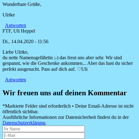
Wunderbare Grüße,
Ulrike
Antworten
FTF, Uli Heppel
Di., 14.04.2020 - 11:56
Liebe Ulrike,
Antwort
du nette Namensgefährtin ;-) das freut uns aber sehr. Wir sind
auf
gespannt, wie die Geschenke ankommen... Aber das hast du sicher
Beide
perfekt ausgesucht. Pass auf dich auf. ♡Uli
Bücher
kommen
Antworten
gerade
im
Wir freuen uns auf deinen Kommentar
von
Ulrike
*Markierte Felder sind erforderlich • Deine Email-Adresse ist nicht
Zecher
öffentlich sichtbar.
Ausführliche Informationen zur Datensicherheit findest du in der
Datenschutzerklärung
.