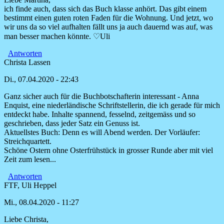
Antwort
ich finde auch, dass sich das Buch klasse anhört. Das gibt einem
auf
bestimmt einen guten roten Faden für die Wohnung. Und jetzt, wo
Beide
wir uns da so viel aufhalten fällt uns ja auch dauernd was auf, was
Bücher
man besser machen könnte. ♡Uli
klingen
sehr
Antworten
von
Christa Lassen
Martina
Di., 07.04.2020 - 22:43
Ganz sicher auch für die Buchbotschafterin interessant - Anna
Enquist, eine niederländische Schriftstellerin, die ich gerade für mich
entdeckt habe. Inhalte spannend, fesselnd, zeitgemäss und so
geschrieben, dass jeder Satz ein Genuss ist.
Aktuellstes Buch: Denn es will Abend werden. Der Vorläufer:
Streichquartett.
Schöne Ostern ohne Osterfrühstück in grosser Runde aber mit viel
Zeit zum lesen...
Antworten
FTF, Uli Heppel
Mi., 08.04.2020 - 11:27
Liebe Christa,