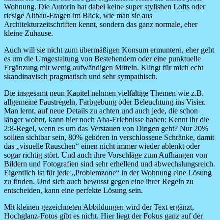
Wohnung. Die Autorin hat dabei keine super stylishen Lofts oder
riesige Altbau-Etagen im Blick, wie man sie aus
Architekturzeitschriften kennt, sondern das ganz normale, eher
kleine Zuhause.
Auch will sie nicht zum übermäßigen Konsum ermuntern, eher geht
es um die Umgestaltung von Bestehendem oder eine punktuelle
Ergänzung mit wenig aufwändigen Mitteln. Klingt für mich echt
skandinavisch pragmatisch und sehr sympathisch.
Die insgesamt neun Kapitel nehmen vielfältige Themen wie z.B.
allgemeine Faustregeln, Farbgebung oder Beleuchtung ins Visier.
Man lernt, auf neue Details zu achten und auch jede, die schon
länger wohnt, kann hier noch Aha-Erlebnisse haben: Kennt ihr die
2:8-Regel, wenn es um das Verstauen von Dingen geht? Nur 20%
sollten sichtbar sein, 80% gehören in verschlossene Schränke, damit
das „visuelle Rauschen“ einen nicht immer wieder ablenkt oder
sogar richtig stört. Und auch ihre Vorschläge zum Aufhängen von
Bildern und Fotografien sind sehr erhellend und abwechslungsreich.
Eigentlich ist für jede „Problemzone“ in der Wohnung eine Lösung
zu finden. Und sich auch bewusst gegen eine ihrer Regeln zu
entscheiden, kann eine perfekte Lösung sein.
Mit kleinen gezeichneten Abbildungen wird der Text ergänzt,
Hochglanz-Fotos gibt es nicht. Hier liegt der Fokus ganz auf der