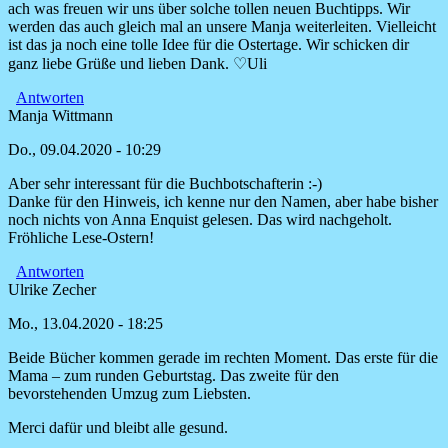
Antwort
ach was freuen wir uns über solche tollen neuen Buchtipps. Wir
auf
werden das auch gleich mal an unsere Manja weiterleiten. Vielleicht
Ganz
ist das ja noch eine tolle Idee für die Ostertage. Wir schicken dir
sicher
ganz liebe Grüße und lieben Dank. ♡Uli
auch
für
Antworten
die
Manja Wittmann
von
Do., 09.04.2020 - 10:29
Christa
Lassen
Aber sehr interessant für die Buchbotschafterin :-)
Antwort
Danke für den Hinweis, ich kenne nur den Namen, aber habe bisher
auf
noch nichts von Anna Enquist gelesen. Das wird nachgeholt.
Ganz
Fröhliche Lese-Ostern!
sicher
auch
Antworten
für
Ulrike Zecher
die
Mo., 13.04.2020 - 18:25
von
Christa
Beide Bücher kommen gerade im rechten Moment. Das erste für die
Lassen
Mama – zum runden Geburtstag. Das zweite für den
bevorstehenden Umzug zum Liebsten.
Merci dafür und bleibt alle gesund.