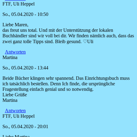
FTF, Uli Heppel
So., 05.04.2020 - 10:50
Liebe Maren,
Antwort
das freut uns total. Und mit der Unterstützung der lokalen
auf
Buchhändler sind wir voll bei dir. Wir finden nämlich auch, dass das
Danke
zwei ganz tolle Tipps sind. Bleib gesund. ♡Uli
für
die
Antworten
tollen
Martina
Tipps.
So., 05.04.2020 - 13:44
von
Maren
Beide Bücher klingen sehr spannend. Das Einrichtungsbuch muss
Winter
ich tatsächlich bestellen. Denn Ich finde, die ursprüngliche
Fragestellung einfach genial und so notwendig.
Liebe Grüße
Martina
Antworten
FTF, Uli Heppel
So., 05.04.2020 - 20:01
Liebe Martina,