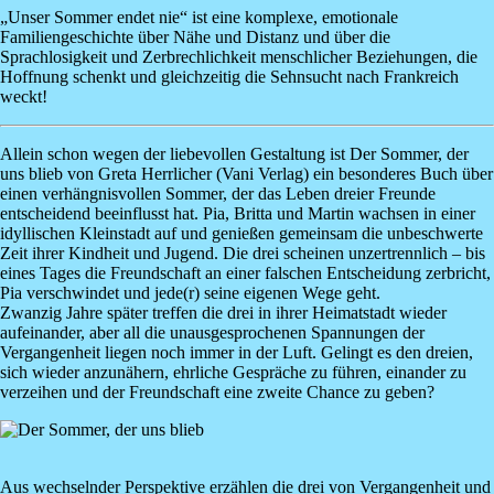
„Unser Sommer endet nie“ ist eine komplexe, emotionale
Familiengeschichte über Nähe und Distanz und über die
Sprachlosigkeit und Zerbrechlichkeit menschlicher Beziehungen, die
Hoffnung schenkt und gleichzeitig die Sehnsucht nach Frankreich
weckt!
Allein schon wegen der liebevollen Gestaltung ist
Der Sommer, der
uns blieb
von
Greta Herrlicher
(Vani Verlag) ein besonderes Buch über
einen verhängnisvollen Sommer, der das Leben dreier Freunde
entscheidend beeinflusst hat. Pia, Britta und Martin wachsen in einer
idyllischen Kleinstadt auf und genießen gemeinsam die unbeschwerte
Zeit ihrer Kindheit und Jugend. Die drei scheinen unzertrennlich – bis
eines Tages die Freundschaft an einer falschen Entscheidung zerbricht,
Pia verschwindet und jede(r) seine eigenen Wege geht.
Zwanzig Jahre später treffen die drei in ihrer Heimatstadt wieder
aufeinander, aber all die unausgesprochenen Spannungen der
Vergangenheit liegen noch immer in der Luft. Gelingt es den dreien,
sich wieder anzunähern, ehrliche Gespräche zu führen, einander zu
verzeihen und der Freundschaft eine zweite Chance zu geben?
Image
Aus wechselnder Perspektive erzählen die drei von Vergangenheit und