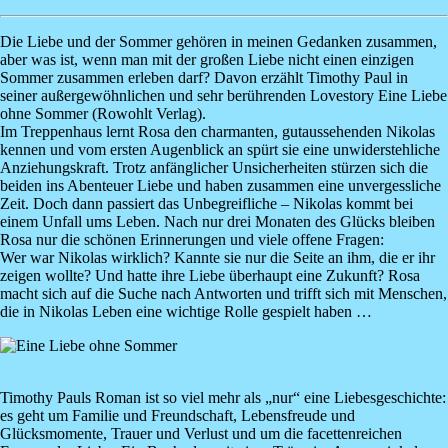
Die Liebe und der Sommer gehören in meinen Gedanken zusammen,
aber was ist, wenn man mit der großen Liebe nicht einen einzigen
Sommer zusammen erleben darf? Davon erzählt
Timothy Paul
in
seiner außergewöhnlichen und sehr berührenden Lovestory
Eine Liebe
ohne Sommer
(Rowohlt Verlag).
Im Treppenhaus lernt Rosa den charmanten, gutaussehenden Nikolas
kennen und vom ersten Augenblick an spürt sie eine unwiderstehliche
Anziehungskraft. Trotz anfänglicher Unsicherheiten stürzen sich die
beiden ins Abenteuer Liebe und haben zusammen eine unvergessliche
Zeit. Doch dann passiert das Unbegreifliche – Nikolas kommt bei
einem Unfall ums Leben. Nach nur drei Monaten des Glücks bleiben
Rosa nur die schönen Erinnerungen und viele offene Fragen:
Wer war Nikolas wirklich? Kannte sie nur die Seite an ihm, die er ihr
zeigen wollte? Und hatte ihre Liebe überhaupt eine Zukunft? Rosa
macht sich auf die Suche nach Antworten und trifft sich mit Menschen,
die in Nikolas Leben eine wichtige Rolle gespielt haben …
Image
Timothy Pauls Roman ist so viel mehr als „nur“ eine Liebesgeschichte:
es geht um Familie und Freundschaft, Lebensfreude und
Glücksmomente, Trauer und Verlust und um die facettenreichen