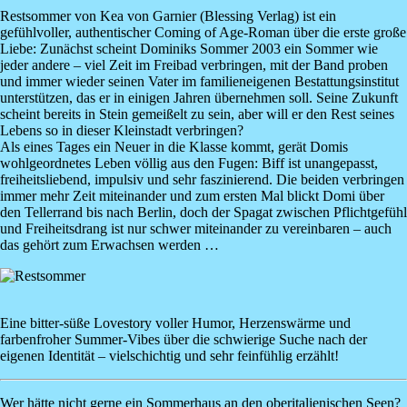
Restsommer
von
Kea von Garnier
(Blessing Verlag) ist ein
gefühlvoller, authentischer Coming of Age-Roman über die erste große
Liebe: Zunächst scheint Dominiks Sommer 2003 ein Sommer wie
jeder andere – viel Zeit im Freibad verbringen, mit der Band proben
und immer wieder seinen Vater im familieneigenen Bestattungsinstitut
unterstützen, das er in einigen Jahren übernehmen soll. Seine Zukunft
scheint bereits in Stein gemeißelt zu sein, aber will er den Rest seines
Lebens so in dieser Kleinstadt verbringen?
Als eines Tages ein Neuer in die Klasse kommt, gerät Domis
wohlgeordnetes Leben völlig aus den Fugen: Biff ist unangepasst,
freiheitsliebend, impulsiv und sehr faszinierend. Die beiden verbringen
immer mehr Zeit miteinander und zum ersten Mal blickt Domi über
den Tellerrand bis nach Berlin, doch der Spagat zwischen Pflichtgefühl
und Freiheitsdrang ist nur schwer miteinander zu vereinbaren – auch
das gehört zum Erwachsen werden …
Image
Eine bitter-süße Lovestory voller Humor, Herzenswärme und
farbenfroher Summer-Vibes über die schwierige Suche nach der
eigenen Identität – vielschichtig und sehr feinfühlig erzählt!
Wer hätte nicht gerne ein
Sommerhaus
an den oberitalienischen Seen?