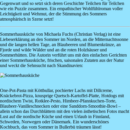
Gegenwart und so setzt sich deren Geschichte Teilchen für Teilchen
wie ein Puzzle zusammen. Ein empathischer Wohlfühlroman voller
Leichtigkeit und Wehmut, der die Stimmung des Sommers
atmosphärisch in Szene setzt!
Sommerhausküche
von
Michaela Fuchs
(Christian Verlag) ist eine
Liebeserklärung an den Sommer im Norden, an die Mitternachtssonne
und die langen hellen Tage, an Blaubeeren und Blumenkränze, an
Fjorde und wilde Wälder und an die roten Holzhäuser und
Sommerhütten. Die Autorin verführt uns mit den einfachen Gerichten
einer Sommerhausküche, frischen, saisonalen Zutaten aus der Natur
und weckt die Sehnsucht nach Skandinavien:
Image
One-Pot-Pasta mit Köttbullar, pochierter Lachs mit Dillcreme,
Knäckebrot-Pizza, knusprige Quetsch-Kartoffel-Platte, Hotdogs mit
nordischem Twist, Rotklee-Pesto, Himbeer-Pfannkuchen-Torte,
Blaubeer-Vanilleschnecken oder eine Sanddorn-Smoothie-Bowl –
allein schon das Durchblättern mit den vielen ästhetischen Fotos macht
Lust auf die nordische Küche und einen Urlaub in Finnland,
Schweden, Norwegen oder Dänemark. Ein wunderschönes
Kochbuch, das vom Sommer in Bullerbü träumen lässt!