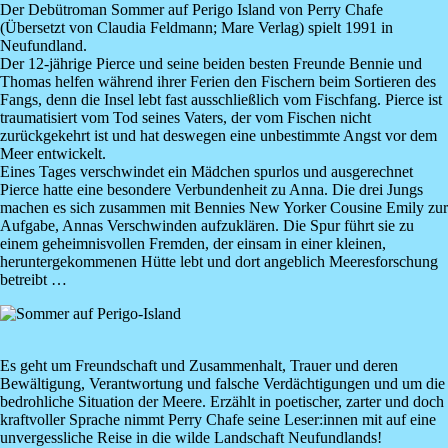
Der Debütroman
Sommer auf Perigo Island
von
Perry Chafe
(Übersetzt von Claudia Feldmann; Mare Verlag) spielt 1991 in
Neufundland.
Der 12-jährige Pierce und seine beiden besten Freunde Bennie und
Thomas helfen während ihrer Ferien den Fischern beim Sortieren des
Fangs, denn die Insel lebt fast ausschließlich vom Fischfang. Pierce ist
traumatisiert vom Tod seines Vaters, der vom Fischen nicht
zurückgekehrt ist und hat deswegen eine unbestimmte Angst vor dem
Meer entwickelt.
Eines Tages verschwindet ein Mädchen spurlos und ausgerechnet
Pierce hatte eine besondere Verbundenheit zu Anna. Die drei Jungs
machen es sich zusammen mit Bennies New Yorker Cousine Emily zur
Aufgabe, Annas Verschwinden aufzuklären. Die Spur führt sie zu
einem geheimnisvollen Fremden, der einsam in einer kleinen,
heruntergekommenen Hütte lebt und dort angeblich Meeresforschung
betreibt …
Image
Es geht um Freundschaft und Zusammenhalt, Trauer und deren
Bewältigung, Verantwortung und falsche Verdächtigungen und um die
bedrohliche Situation der Meere. Erzählt in poetischer, zarter und doch
kraftvoller Sprache nimmt Perry Chafe seine Leser:innen mit auf eine
unvergessliche Reise in die wilde Landschaft Neufundlands!