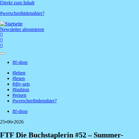
Direkt zum Inhalt
#werschreibtdennhier?
Newsletter abonnieren
ftf-shop
Shop-
#leben
Menü
#lesen
Hauptnavigation
#diy-sets
#fashion
#reisen
#werschreibtdennhier?
ftf-shop
Shop-
25•06•2026
Menü
FTF Die Buchstaplerin #52 – Summer-