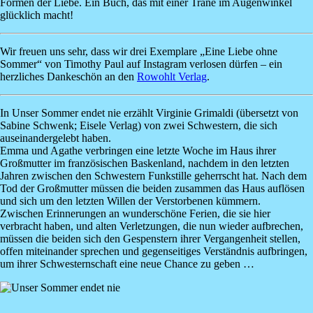
Formen der Liebe. Ein Buch, das mit einer Träne im Augenwinkel
glücklich macht!
Wir freuen uns sehr, dass wir drei Exemplare „Eine Liebe ohne
Sommer“ von Timothy Paul auf Instagram verlosen dürfen – ein
herzliches Dankeschön an den
Rowohlt Verlag
.
In
Unser Sommer endet nie
erzählt
Virginie Grimaldi
(übersetzt von
Sabine Schwenk; Eisele Verlag) von zwei Schwestern, die sich
auseinandergelebt haben.
Emma und Agathe verbringen eine letzte Woche im Haus ihrer
Großmutter im französischen Baskenland, nachdem in den letzten
Jahren zwischen den Schwestern Funkstille geherrscht hat. Nach dem
Tod der Großmutter müssen die beiden zusammen das Haus auflösen
und sich um den letzten Willen der Verstorbenen kümmern.
Zwischen Erinnerungen an wunderschöne Ferien, die sie hier
verbracht haben, und alten Verletzungen, die nun wieder aufbrechen,
müssen die beiden sich den Gespenstern ihrer Vergangenheit stellen,
offen miteinander sprechen und gegenseitiges Verständnis aufbringen,
um ihrer Schwesternschaft eine neue Chance zu geben …
Image