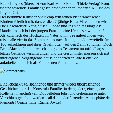
Rachel Joyces
(übersetzt von Karl-Heinz Ebnet; Thiele Verlag) Roman
ist eine fesselnde Familiengeschichte vor der traumhaften Kulisse des
Lago d’Orta ...
Der berühmte Künstler Vic Kemp teilt seinen vier erwachsenen
Kindern feierlich mit, dass er die 27-jährige Bella-Mae heiraten wird.
Die Geschwister Netta, Susan, Goose und Iris sind fassungslos:
Handelt es sich bei der jungen Frau um eine Heiratsschwindlerin?
Als kurz nach der Hochzeit ihr Vater tot im See aufgefunden wird,
reisen alle vier in das Sommerhaus nach Italien, um den zweifelhaften
Tod aufzuklären und ihrer „Stiefmutter“ auf den Zahn zu fühlen. Doch
Bella-Mae bleibt undurchschaubar, das Testament unauffindbar, sein
letztes Gemälde verschwunden und die Geschwister müssen sich mit
ihrer eigenen Vergangenheit auseinandersetzen, alte Konflikte
aufarbeiten und sich als Familie neu formieren …
Image
Eine lebenskluge, spannende und immer wieder überraschende
Geschichte über das Konstrukt Familie, in dem jede(r) eine eigene
Rolle hat, manche(r) ein Doppelleben führt und Geheimnisse unter
Verschluss gehalten werden – all das in der flirrenden Atmosphäre des
Piemonts! Grazie mille, Rachel Joyce!