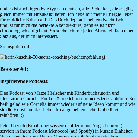
und es ist auch irgendwie typisch deutsch, alle Bedenken, die es gibt,
gleich immer mit einzukalkulieren. Ich hebe mir meine Energie lieber
für wirkliche Krisen auf! Das Buch liegt auf meinem Nachttisch
und ist für mich die perfekte Abendlektüre, denn es ist nicht
chronologisch aufgebaut. So suche ich mir jeden Abend einfach einen
Satz aus, der mich interessiert.
So inspirierend …
Image
Booster #3:
Inspirierende Podcasts:
Den Podcast von Matze Hielscher mit Kinderbuchautorin und
Illustratorin Cornelia Funke könnte ich mir immer wieder anhören. So
beflügelnd wie Cornelia immer wieder auf neue Ideen kommt und wie
sie die Kunst und das Leben im allgemeinen sieht. Unbedingt
reinhören. ;)
Petra Orzech (Ernährungswissenschaftlerin und Yoga-Lehrerin)
serviert in ihrem Podcast Menocool (auf Spotify) in kurzen Einheiten
Wissenswertes zum Thema Menopause: Ob Schlafmeditation,