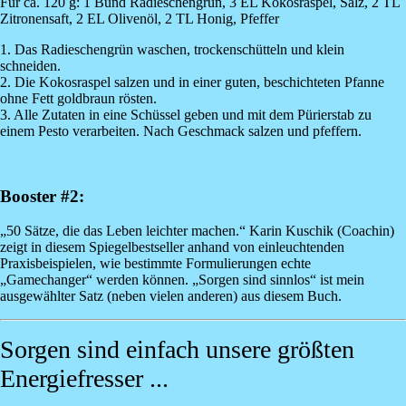
Für ca. 120 g: 1 Bund Radieschengrün, 3 EL Kokosraspel, Salz, 2 TL
Zitronensaft, 2 EL Olivenöl, 2 TL Honig, Pfeffer
1. Das Radieschengrün waschen, trockenschütteln und klein
schneiden.
2. Die Kokosraspel salzen und in einer guten, beschichteten Pfanne
ohne Fett goldbraun rösten.
3. Alle Zutaten in eine Schüssel geben und mit dem Pürierstab zu
einem Pesto verarbeiten. Nach Geschmack salzen und pfeffern.
Booster #2:
„50 Sätze, die das Leben leichter machen.“ Karin Kuschik (Coachin)
zeigt in diesem Spiegelbestseller anhand von einleuchtenden
Praxisbeispielen, wie bestimmte Formulierungen echte
„Gamechanger“ werden können. „Sorgen sind sinnlos“ ist mein
ausgewählter Satz (neben vielen anderen) aus diesem Buch.
Sorgen sind einfach unsere größten
Energiefresser ...