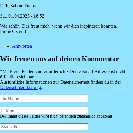
FTF, Sabine Fuchs
Sa., 01.04.2023 - 16:52
Wie schön. Das freut mich, wenn wir dich inspirieren konnten.
Antwort
Frohe Ostern!
auf
…
Antworten
danke
für
Wir freuen uns auf deinen Kommentar
die
tollen
Tipps.
*Markierte Felder sind erforderlich • Deine Email-Adresse ist nicht
von
öffentlich sichtbar.
Claudia
Ausführliche Informationen zur Datensicherheit findest du in der
Veulliet
Datenschutzerklärung
.
Der Inhalt dieses Feldes wird nicht öffentlich zugänglich angezeigt.