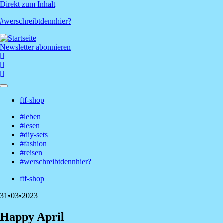
Direkt zum Inhalt
#werschreibtdennhier?
Newsletter abonnieren
ftf-shop
Shop-
#leben
Menü
#lesen
Hauptnavigation
#diy-sets
#fashion
#reisen
#werschreibtdennhier?
ftf-shop
Shop-
31•03•2023
Menü
Happy April