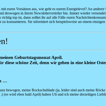
es mit euren Vorsätzen aus, wie geht es eurem Energielevel? An anderer S
 deswegen in ihrem Newsletterverteiler bin. Immer wieder versendet Dr
richtig top ist, dann solltet ihr auf alle Fälle euren Nachrichtenkonsu
t zu konsumieren. Sie informiert sich beispielsweise an einem einzigen
en!
uf meinen Geburtstagsmonat April.
r diese schöne Zeit, denn wir gehen in eine kleine Ost
en …
azu bewogen, meine Rockschublade (ja, leider sind auch meine Röcke g
;) (es wird eben bald April) haben Uli und ich meine derzeitigen Lieb