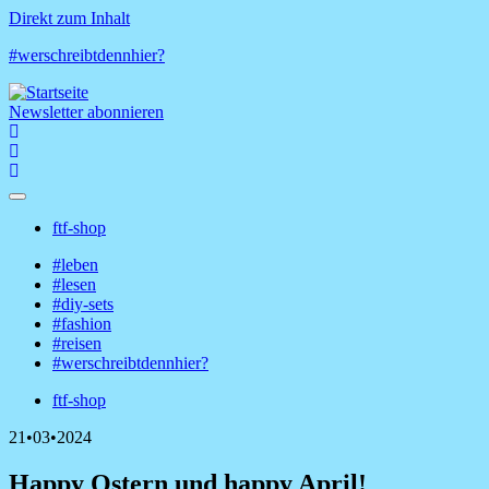
Direkt zum Inhalt
#werschreibtdennhier?
Newsletter abonnieren
ftf-shop
Shop-
#leben
Menü
#lesen
Hauptnavigation
#diy-sets
#fashion
#reisen
#werschreibtdennhier?
ftf-shop
Shop-
21•03•2024
Menü
Happy Ostern und happy April!