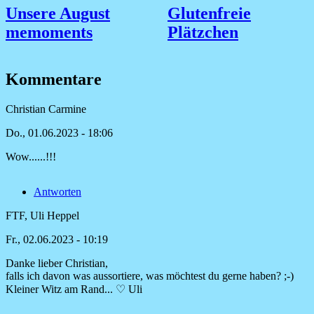
Unsere August
Glutenfreie
memoments
Plätzchen
Kommentare
Christian Carmine
Do., 01.06.2023 - 18:06
Wow......!!!
Antworten
FTF, Uli Heppel
Fr., 02.06.2023 - 10:19
Danke lieber Christian,
Antwort
falls ich davon was aussortiere, was möchtest du gerne haben? ;-)
auf
Kleiner Witz am Rand... ♡ Uli
Wow......!!!
von