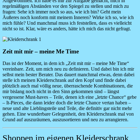
Angewohnheit. Ich habe es mir zur Aufgabe gemacht, mich in
regelmäßigen Abständen vor den Spiegel zu stellen und mich zu
fragen: Sehe ich immer noch so aus, wie ich bin? Geht mein
Äußeres noch konform mit meinem Inneren? Wirke ich so, wie ich
mich fühle? Und manchmal muss ich feststellen, dass es vielleicht
nicht so ist. Klar, wäre es anders, hätte ich mich das nicht gefragt.
Image
Zeit mit mir – meine Me Time
Das ist der Moment, in dem ich „Zeit mit mir – meine Me Time“
vereinbare. Zeit, um mich neu zu definieren. Und dabei bin ich mir
selbst mein bester Berater. Das dauert manchmal etwas, denn dabei
stelle ich meinen Kleiderschrank auf den Kopf und finde dabei
plötzlich auch mal völlig neue, überraschende Kombinationen, die
mir bislang noch nicht in den Sinn gekommen sind – längst
vergessene Must-haves – Teile, denen ich eine „letzte Chance“ gebe
– It-Pieces, die dann leider doch die letzte Chance vertan haben –
neue und alte Lieblingsteile und Teile, die definitiv gar nicht mehr
gehen. Eine wunderbare Gelegenheit, den Kleiderschrank mal von
Grund auf auszuräumen, auszusortieren und neu zu arrangieren.
Shoppen im eigenen Kleiderschrank