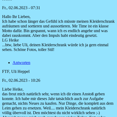
Aniko
Fr., 02.06.2023 - 07:31
Hallo Ihr Lieben,
Ich habe schon länger das Gefühl ich müsste meinen Kleiderschrank
aufräumen und sortieren und aussortieren. Me Time ist ein klasse
Motto dafür. Bin gespannt, wann ich es endlich angehe und was
dabei rauskommt. Aber den Impuls habt eindeutig gesetzt.
LG Heike
...btw, liebe Uli, deinen Kleiderschrank würde ich ja gern einmal
sehen. Schöne Fotos, toller Stil!
Antworten
FTF, Uli Heppel
Fr., 02.06.2023 - 10:26
Liebe Heike,
Antwort
das freut mich natürlich sehr, wenn ich dir einen Anstoß geben
auf
konnte. Ich habe mir dieses Jahr tatsächlich auch zur Aufgabe
Hallo
gemacht, nichts Neues zu kaufen. Nur Dinge, die komplett aus dem
Ihr
Leim gehen zu ersetzen. Weil.... mein Kleiderschrank natürlich
Lieben,
völlig übervoll ist. Den möchtest du nicht wirklich sehen ;-)
von