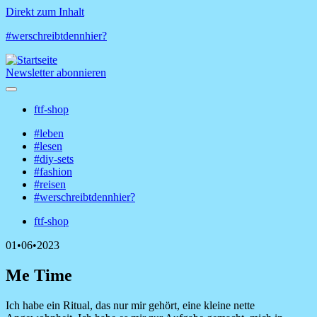
Direkt zum Inhalt
#werschreibtdennhier?
Newsletter abonnieren
ftf-shop
Shop-
#leben
Menü
#lesen
Hauptnavigation
#diy-sets
#fashion
#reisen
#werschreibtdennhier?
ftf-shop
Shop-
01•06•2023
Menü
Me Time
Ich habe ein Ritual, das nur mir gehört, eine kleine nette