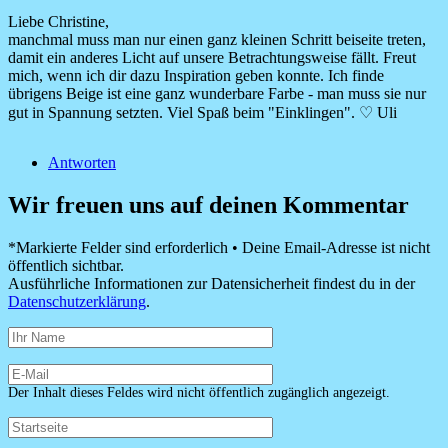
Liebe Christine,
Antwort
manchmal muss man nur einen ganz kleinen Schritt beiseite treten,
auf
damit ein anderes Licht auf unsere Betrachtungsweise fällt. Freut
“Ich
mich, wenn ich dir dazu Inspiration geben konnte. Ich finde
brauch’
übrigens Beige ist eine ganz wunderbare Farbe - man muss sie nur
diese
gut in Spannung setzten. Viel Spaß beim "Einklingen". ♡ Uli
Me-
Time
Antworten
…
von
Christine
Wir freuen uns auf deinen Kommentar
aka
…
*Markierte Felder sind erforderlich • Deine Email-Adresse ist nicht
öffentlich sichtbar.
Ausführliche Informationen zur Datensicherheit findest du in der
Datenschutzerklärung
.
Der Inhalt dieses Feldes wird nicht öffentlich zugänglich angezeigt.