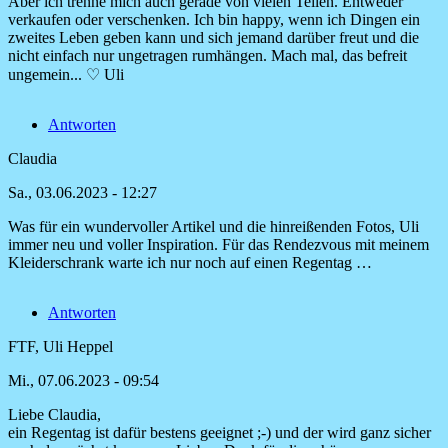
Aber ich trenne mich auch gerade von vielen Teilen. Entweder
Heike
verkaufen oder verschenken. Ich bin happy, wenn ich Dingen ein
zweites Leben geben kann und sich jemand darüber freut und die
nicht einfach nur ungetragen rumhängen. Mach mal, das befreit
ungemein... ♡ Uli
Antworten
Claudia
Sa., 03.06.2023 - 12:27
Was für ein wundervoller Artikel und die hinreißenden Fotos, Uli
immer neu und voller Inspiration. Für das Rendezvous mit meinem
Kleiderschrank warte ich nur noch auf einen Regentag …
Antworten
FTF, Uli Heppel
Mi., 07.06.2023 - 09:54
Liebe Claudia,
Antwort
ein Regentag ist dafür bestens geeignet ;-) und der wird ganz sicher