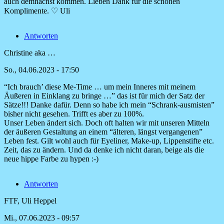
auf
auch demnächst kommen. Lieben Dank für die schönen
Was
Komplimente. ♡ Uli
für
ein
Antworten
wundervoller
von
Christine aka …
Claudia
So., 04.06.2023 - 17:50
“Ich brauch’ diese Me-Time … um mein Inneres mit meinem
Äußeren in Einklang zu bringe …” das ist für mich der Satz der
Sätze!!! Danke dafür. Denn so habe ich mein “Schrank-ausmisten”
bisher nicht gesehen. Trifft es aber zu 100%.
Unser Leben ändert sich. Doch oft halten wir mit unseren Mitteln
der äußeren Gestaltung an einem “älteren, längst vergangenen”
Leben fest. Gilt wohl auch für Eyeliner, Make-up, Lippenstifte etc.
Zeit, das zu ändern. Und da denke ich nicht daran, beige als die
neue hippe Farbe zu hypen :-)
Antworten
FTF, Uli Heppel
Mi., 07.06.2023 - 09:57