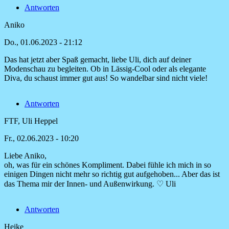
Antworten
Christian
Carmine
Aniko
Do., 01.06.2023 - 21:12
Das hat jetzt aber Spaß gemacht, liebe Uli, dich auf deiner
Modenschau zu begleiten. Ob in Lässig-Cool oder als elegante
Diva, du schaust immer gut aus! So wandelbar sind nicht viele!
Antworten
FTF, Uli Heppel
Fr., 02.06.2023 - 10:20
Liebe Aniko,
Antwort
oh, was für ein schönes Kompliment. Dabei fühle ich mich in so
auf
einigen Dingen nicht mehr so richtig gut aufgehoben... Aber das ist
Das
das Thema mir der Innen- und Außenwirkung. ♡ Uli
hat
jetzt
Antworten
aber
Spaß
Heike
von