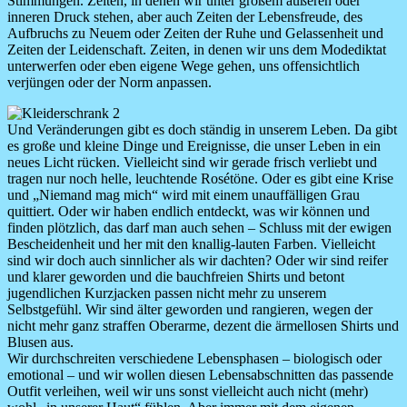
Stimmungen. Zeiten, in denen wir unter großem äußeren oder
inneren Druck stehen, aber auch Zeiten der Lebensfreude, des
Aufbruchs zu Neuem oder Zeiten der Ruhe und Gelassenheit und
Zeiten der Leidenschaft. Zeiten, in denen wir uns dem Modediktat
unterwerfen oder eben eigene Wege gehen, uns offensichtlich
verjüngen oder der Norm anpassen.
Image
Und Veränderungen gibt es doch ständig in unserem Leben. Da gibt
es große und kleine Dinge und Ereignisse, die unser Leben in ein
neues Licht rücken. Vielleicht sind wir gerade frisch verliebt und
tragen nur noch helle, leuchtende Rosétöne. Oder es gibt eine Krise
und „Niemand mag mich“ wird mit einem unauffälligen Grau
quittiert. Oder wir haben endlich entdeckt, was wir können und
finden plötzlich, das darf man auch sehen – Schluss mit der ewigen
Bescheidenheit und her mit den knallig-lauten Farben. Vielleicht
sind wir doch auch sinnlicher als wir dachten? Oder wir sind reifer
und klarer geworden und die bauchfreien Shirts und betont
jugendlichen Kurzjacken passen nicht mehr zu unserem
Selbstgefühl. Wir sind älter geworden und rangieren, wegen der
nicht mehr ganz straffen Oberarme, dezent die ärmellosen Shirts und
Blusen aus.
Wir durchschreiten verschiedene Lebensphasen – biologisch oder
emotional – und wir wollen diesen Lebensabschnitten das passende
Outfit verleihen, weil wir uns sonst vielleicht auch nicht (mehr)