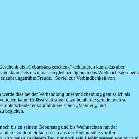
eschenk als „Geburtstagsgeschenk“ deklarieren kann, das aber
 sage dann stets dazu, das sei gleichzeitig auch das Weihnachtsgeschenk
erlaubt ungetrübte Freude. Soviel zur Verbindlichkeit von
werde dies bei der Verhandlung unserer Scheidung genüsslich als
erteilen kann. Er lässt sich sogar dazu herab, die gerade noch so
bei unterscheidet er sorgfältig zwischen „Männer-„ und
zu begleiten.
r noch bis zu seinem Geburtstag und bis Weihnachten mit der
sentiert, sondern einfach frisch aus der Einkaufstüte vor ihm
tag, also genau an diesem Tag, nur noch sein Lieblingsessen von mir, um