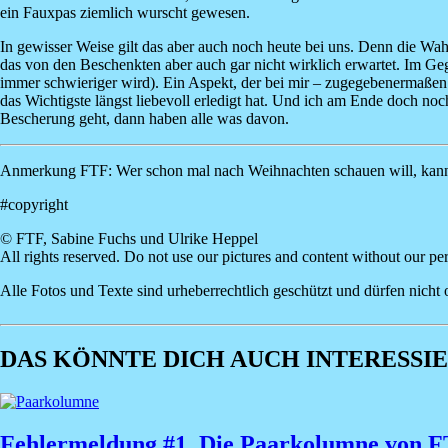
ein Fauxpas ziemlich wurscht gewesen.
In gewisser Weise gilt das aber auch noch heute bei uns. Denn die Wahr
das von den Beschenkten aber auch gar nicht wirklich erwartet. Im Ge
immer schwieriger wird). Ein Aspekt, der bei mir – zugegebenermaßen
das Wichtigste längst liebevoll erledigt hat. Und ich am Ende doch noc
Bescherung geht, dann haben alle was davon.
Anmerkung FTF: Wer schon mal nach Weihnachten schauen will, kann
#copyright
© FTF, Sabine Fuchs und Ulrike Heppel
All rights reserved. Do not use our pictures and content without our pe
Alle Fotos und Texte sind urheberrechtlich geschützt und dürfen nic
DAS KÖNNTE DICH AUCH INTERESSIER
Fehlermeldung #1_Die Paarkolumne von 