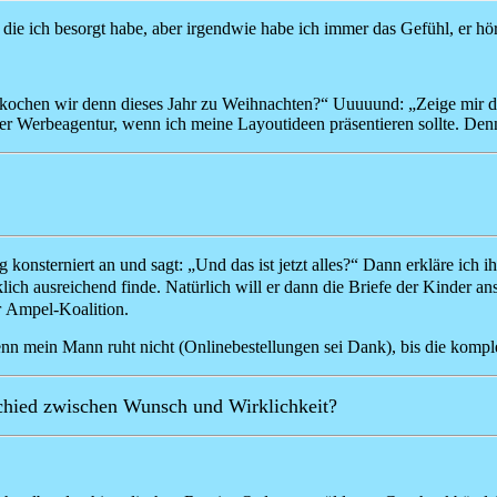
 ich besorgt habe, aber irgendwie habe ich immer das Gefühl, er hört
Was kochen wir denn dieses Jahr zu Weihnachten?“ Uuuuund: „Zeige mir
r Werbeagentur, wenn ich meine Layoutideen präsentieren sollte. Denn 
 konsterniert an und sagt: „Und das ist jetzt alles?“ Dann erkläre ich ih
ich ausreichend finde. Natürlich will er dann die Briefe der Kinder a
r Ampel-Koalition.
nn mein Mann ruht nicht (Onlinebestellungen sei Dank), bis die komplet
chied zwischen Wunsch und Wirklichkeit?