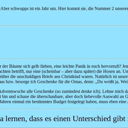
en. Aber schwupps ist ein Jahr um. Hier kommt sie, die Nummer 2 unse
r der Bäume sich gelb färben, eine leichte Panik in euch hervorruft? J
ten betrifft, nur eine (scheinbar – aber dazu später) die Hosen an. U
früher die unschuldigen Briefe ans Christkind waren. Natürlich ist unse
as bzw. besorge ich Geschenke für die Omas, denn: „Du weißt ja, Wei
en Adventswoche alle Geschenke (so zumindest denke ich). Lehne mich da
rt bin und schaue die überschaubare, aber doch liebevolle Auswahl an 
Jahren einmal ein bestimmtes Budget festgelegt haben, muss eben ein
ja lernen, dass es einen Unterschied gi