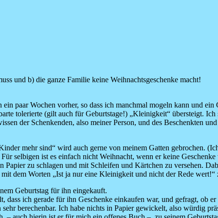
n muss und b) die ganze Familie keine Weihnachtsgeschenke macht!
ein paar Wochen vorher, so dass ich manchmal mogeln kann und ein G
 tolerierte (gilt auch für Geburtstage!) „Kleinigkeit“ übersteigt. Ich
ewissen der Schenkenden, also meiner Person, und des Beschenkten und 
inder mehr sind“ wird auch gerne von meinem Gatten gebrochen. (Ich 
 Für selbigen ist es einfach nicht Weihnacht, wenn er keine Geschenke v
g in Papier zu schlagen und mit Schleifen und Kärtchen zu versehen. Da
it dem Worten „Ist ja nur eine Kleinigkeit und nicht der Rede wert!“ 
nem Geburtstag für ihn eingekauft.
lt, dass ich gerade für ihn Geschenke einkaufen war, und gefragt, ob e
n sehr berechenbar. Ich habe nichts in Papier gewickelt, also würdig prä
h, – auch hierin ist er für mich ein offenes Buch –, zu seinem Geburts