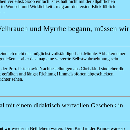
rleihst: Sooo einfach ist es halt nicht mit der alljährlichen
to Wunsch und Wirklichkeit - mag auf den ersten Blick löblich
 ...
 Weihrauch und Myrrhe begann, müssen wir
meine ich nicht das möglichst vollständige Last-Minute-Abhaken einer
u genießen ... aber das mag eine verzerrte Selbstwahrnehmung sein.
 der Prio-Liste sowie Nachbestellungen ans Christkind sind eher die
 gefüllten und längst Richtung Himmelspforten abgeschickten
ichter sehen.
 mal mit einem didaktisch wertvollen Geschenk in
omit wir wieder in Bethlehem wären: Dem Kind in der Krippe wäre so