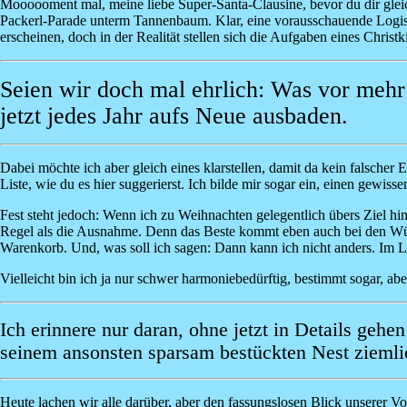
Moooooment mal, meine liebe Super-Santa-Clausine, bevor du dir gleich
Packerl-Parade unterm Tannenbaum. Klar, eine vorausschauende Logisti
erscheinen, doch in der Realität stellen sich die Aufgaben eines Christ
Seien wir doch mal ehrlich: Was vor meh
jetzt jedes Jahr aufs Neue ausbaden.
Dabei möchte ich aber gleich eines klarstellen, damit da kein falsche
Liste, wie du es hier suggerierst. Ich bilde mir sogar ein, einen gewi
Fest steht jedoch: Wenn ich zu Weihnachten gelegentlich übers Ziel hin
Regel als die Ausnahme. Denn das Beste kommt eben auch bei den Wüns
Warenkorb. Und, was soll ich sagen: Dann kann ich nicht anders. Im 
Vielleicht bin ich ja nur schwer harmoniebedürftig, bestimmt sogar, a
Ich erinnere nur daran, ohne jetzt in Details geh
seinem ansonsten sparsam bestückten Nest ziemlich
Heute lachen wir alle darüber, aber den fassungslosen Blick unserer 