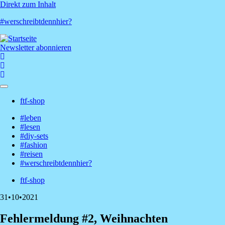
Direkt zum Inhalt
#werschreibtdennhier?
Newsletter abonnieren
ftf-shop
Shop-
#leben
Menü
#lesen
Hauptnavigation
#diy-sets
#fashion
#reisen
#werschreibtdennhier?
ftf-shop
Shop-
31•10•2021
Menü
Fehlermeldung #2, Weihnachten