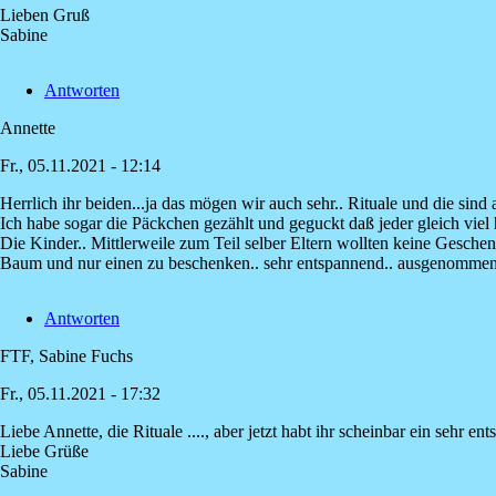
auf
Lieben Gruß
:-)herrlich
Sabine
ich
les
Antworten
hier
von
Annette
Manuela
Scherer
Fr., 05.11.2021 - 12:14
Herrlich ihr beiden...ja das mögen wir auch sehr.. Rituale und die sin
Ich habe sogar die Päckchen gezählt und geguckt daß jeder gleich viel h
Die Kinder.. Mittlerweile zum Teil selber Eltern wollten keine Gesche
Baum und nur einen zu beschenken.. sehr entspannend.. ausgenom
Antworten
FTF, Sabine Fuchs
Fr., 05.11.2021 - 17:32
Liebe Annette, die Rituale ...., aber jetzt habt ihr scheinbar ein sehr 
Antwort
Liebe Grüße
auf
Sabine
Herrlich