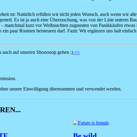
heit ist: Natürlich erfüllen wir nicht jeden Wunsch, auch wenn wir alle
genteil. Es ist ja auch eine Überraschung, was von der Liste unterm B
 – manchmal kurz vor Weihnachten zugunsten von Panikkäufen etwas in 
h ein paar Rosinen beisteuern darf. Fazit: Wir ergänzen uns halt einfa
 auch auf unseren Shooooop gehen ;)
>>
rmission.
ht ohne unsere Einwilligung übernommen und verwendet werden.
EN...
FTF
Be wild