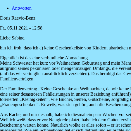
ihr
Antworten
beiden...ja
das
Doris Raevic-Benz
von
Annette
Fr., 05.11.2021 - 12:58
Liebe Sabine,
bin ich froh, dass ich a) keine Geschenkeliste von Kindern abarbeite
Eigentlich ist das eine verbindliche Abmachung.
Meine Schwester hat kurz vor Weihnachten Geburtstag und mein Mann 
aufgrund seines pekuniären oder mengenmäßigen Umfangs, die vereinbarte
(auf das wir vertraglich ausdrücklich verzichten). Das beruhigt das G
Familienverträgen.
Der Familienvertrag „Keine Geschenke an Weihnachten, da wir keine K
eine seiner desaströsen Fehlleistungen in unserer Beziehung anführen!)
tolerierten „Kleinigkeiten“, wie Bücher, Seifen, Gutscheine, sorgfälti
„Frauengeschenken“. Er weiß, was sich gehört, auch die Beschenkung m
Aus Rache, und nur deshalb, habe ich diesmal ein paar Wochen vor sei
Weil ich weiß, dass er vor Neugierde platzt, habe ich dem Gatten erzäh
Bescherung warten könne. Natürlich wollte er alles sofort – er ist scho
ausgebreitet. Wie ein Schneekönig hat er sich gefreut und wünschte sic