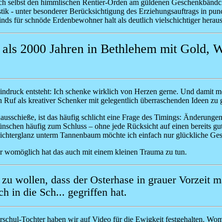
 selbst den himmlischen Rentier-Orden am güldenen Geschenkbändchen ve
k - unter besonderer Berücksichtigung des Erziehungsauftrags in punc
kinds für schnöde Erdenbewohner halt als deutlich vielschichtiger heraus
r als 2000 Jahren in Bethlehem mit Gold,
r Eindruck entsteht: Ich schenke wirklich von Herzen gerne. Und damit 
ssen Ruf als kreativer Schenker mit gelegentlich überraschenden Ideen z
ausschieße, ist das häufig schlicht eine Frage des Timings: Änderungen
chen häufig zum Schluss – ohne jede Rücksicht auf einen bereits gut
Lichterglanz unterm Tannenbaum möchte ich einfach nur glückliche Ges
ber womöglich hat das auch mit einem kleinen Trauma zu tun.
en zu wollen, dass der Osterhase in grauer Vorzeit
 in die Sch... gegriffen hat.
Vorschul-Tochter haben wir auf Video für die Ewigkeit festgehalten. W